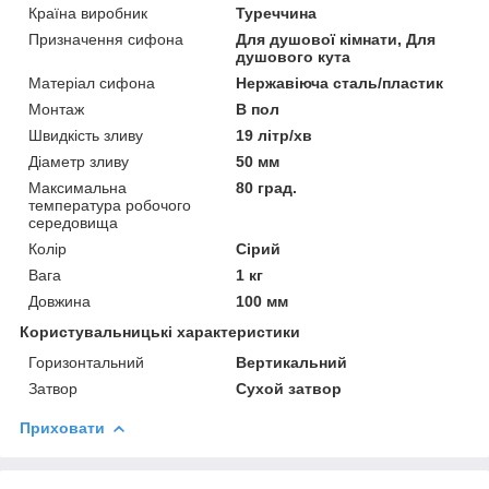
Країна виробник
Туреччина
Призначення сифона
Для душової кімнати, Для
душового кута
Матеріал сифона
Нержавіюча сталь/пластик
Монтаж
В пол
Швидкість зливу
19 літр/хв
Діаметр зливу
50 мм
Максимальна
80 град.
температура робочого
середовища
Колір
Сірий
Вага
1 кг
Довжина
100 мм
Користувальницькі характеристики
Горизонтальний
Вертикальний
Затвор
Сухой затвор
Приховати