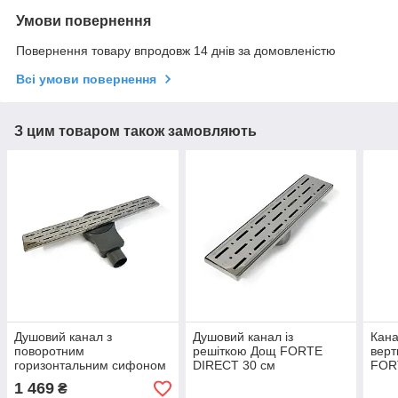
Умови повернення
Повернення товару впродовж 14 днів за домовленістю
Всі умови повернення
З цим товаром також замовляють
Душовий канал з
Душовий канал із
Кана
поворотним
решіткою Дощ FORTE
верт
горизонтальним сифоном
DIRECT 30 см
FOR
FORTE ROTATION 50 см з
вертикальний, із сухим
верт
1 469
₴
подвійним затвором і
затвором NEO
зат