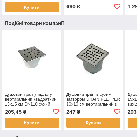
решіткою NEO
(SANPREIS)
690
1 2
₴
Купити
Подібні товари компанії
Душовий трап у підлогу
Душовий трап із сухим
Душо
вертикальний квадратний
затвором DRAIN KLEPPER
15х1
15х15 см DN110 сухий
10x10 см вертикальний з
вихі
затвор із ґратами із сталі
решіткою квадратною
з ре
205,45
247
203
₴
₴
SANPREIS
NEO SANPREIS
стал
Купити
Купити