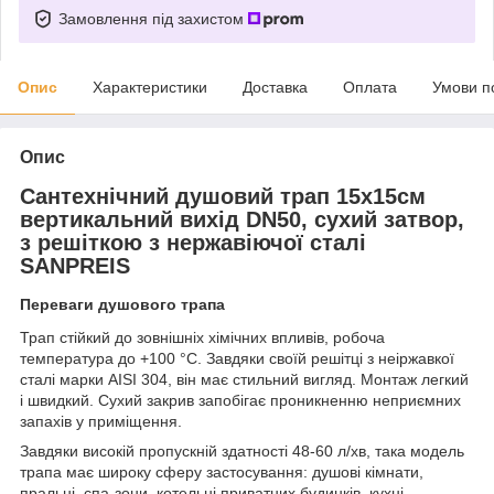
Замовлення під захистом
Опис
Характеристики
Доставка
Оплата
Умови п
Опис
Сантехнічний душовий трап 15х15см
вертикальний вихід DN50, сухий затвор,
з решіткою з нержавіючої сталі
SANPREIS
Переваги душового трапа
Трап стійкий до зовнішніх хімічних впливів, робоча
температура до +100 °C. Завдяки своїй решітці з неіржавкої
сталі марки AISI 304, він має стильний вигляд. Монтаж легкий
і швидкий. Сухий закрив запобігає проникненню неприємних
запахів у приміщення.
Завдяки високій пропускній здатності 48-60 л/хв, така модель
трапа має широку сферу застосування: душові кімнати,
пральні, спа-зони, котельні приватних будинків, кухні