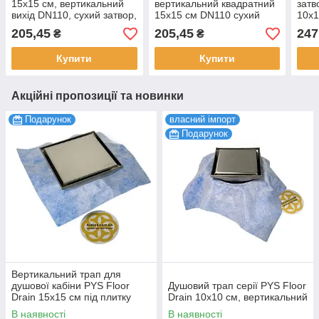
15х15 см, вертикальний
вертикальний квадратний
зат
вихід DN110, сухий затвор,
15х15 см DN110 сухий
10x1
з решіткою із нержавіючої
затвор із ґратами із сталі
реші
205,45
205,45
247
₴
₴
сталі Maxiflow
SANPREIS
NEO
Купити
Купити
Акційні пропозиції та новинки
Подарунок
власний імпорт
Подарунок
Вертикальний трап для
душової кабіни PYS Floor
Душовий трап серії PYS Floor
Drain 15х15 см під плитку
Drain 10х10 см, вертикальний
Evimetal
В наявності
В наявності