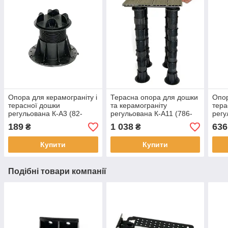
Опора для керамограніту і
Терасна опора для дошки
Опор
терасної дошки
та керамограніту
тера
регульована К-А3 (82-
регульована К-А11 (786-
регу
135мм) KAROAPP Опори
1083 мм) KAROAPP
651
189
1 038
636
₴
₴
для фальшпідлог
Опори для терасної
Тера
дошки
Купити
Купити
Подібні товари компанії