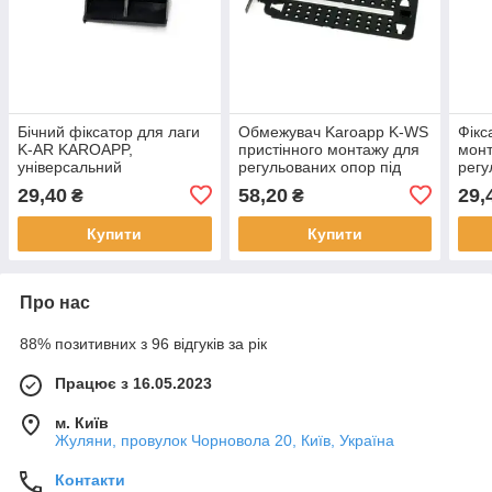
Бічний фіксатор для лаги
Обмежувач Karoapp K-WS
Фікс
K-AR KAROAPP,
пристінного монтажу для
монт
універсальний
регульованих опор під
регу
плитку
29,40
58,20
29,
₴
₴
Купити
Купити
Про нас
88% позитивних з 96 відгуків за рік
Працює з 16.05.2023
м. Київ
Жуляни, провулок Чорновола 20, Київ, Україна
Контакти