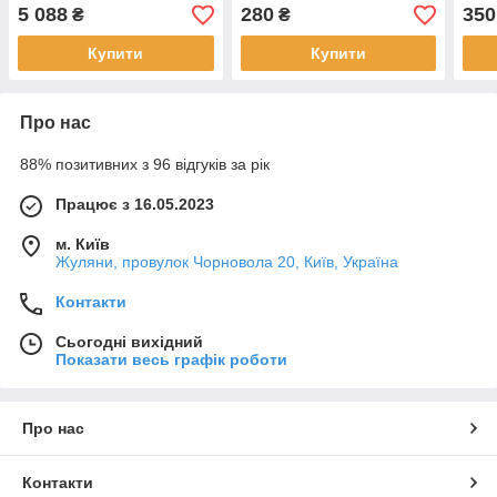
(SANPREIS)
SPEEDY FLOAT 3/8
FLOA
5 088
280
350
₴
₴
Sanpreis
Купити
Купити
Про нас
88% позитивних з 96 відгуків за рік
Працює з 16.05.2023
м. Київ
Жуляни, провулок Чорновола 20, Київ, Україна
Контакти
Сьогодні вихідний
Показати весь графік роботи
Про нас
Контакти