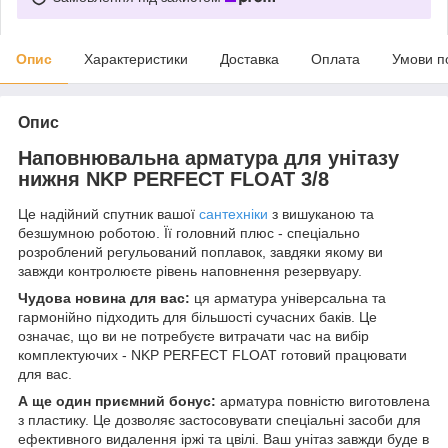
Опис
Характеристики
Доставка
Оплата
Умови п
Опис
Наповнювальна арматура для унітазу
нижня NKP PERFECT FLOAT 3/8
Це надійний спутник вашої
сантехніки
з вишуканою та
безшумною роботою. Її головний плюс - спеціально
розроблений регульований поплавок, завдяки якому ви
завжди контролюєте рівень наповнення резервуару.
Чудова новина для вас:
ця арматура універсальна та
гармонійно підходить для більшості сучасних баків. Це
означає, що ви не потребуєте витрачати час на вибір
комплектуючих - NKP PERFECT FLOAT готовий працювати
для вас.
А ще один приємний бонус:
арматура повністю виготовлена
з пластику. Це дозволяє застосовувати спеціальні засоби для
ефективного видалення іржі та цвілі. Ваш унітаз завжди буде в