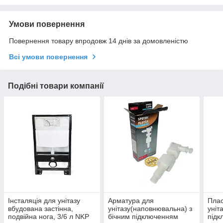
Умови повернення
Повернення товару впродовж 14 днів за домовленістю
Всі умови повернення
Подібні товари компанії
Інсталяція для унітазу
Арматура для
Плас
вбудована застінна,
унітазу(наповнювальна) з
уніт
подвійна нога, 3/6 л NKP
бічним підключенням
під