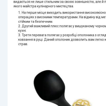
видається не лише стильним за своєю зовнішністю, але й 
якого майстра кулінарного мистецтва.
На перше місце виходить використання високоякісного
операціях з високими температурами. На відміну від м
стійким та безпечним.
Другий важливий плюс полягає у вишуканому чорному
кухні.
Третя перевага полягає у розробці ополоника з огляд
ковзання в руці. Даний ополоник дозволить вам легко 
страв.