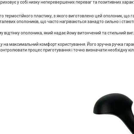
приховує у собі низку неперевершених переваг та позитивних харак
 термостійкого пластику, з якого виготовлено цей ополоник, що га
еталевих ополоників, що часто нагріваються занадто сильно і стаю
 відтінку ополоника, який надає йому витончений та стильний виг
у на максимальний комфорт користування. Його зручна ручка гарант
контролювати процес приготування і точно визначати необхідну кіл