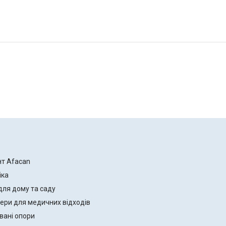
нт Afacan
іка
для дому та саду
ери для медичних відходів
вані опори