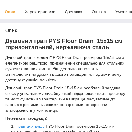
Опис
Характеристики
Доставка
Оплата
Умови п
Опис
Душовий трап PYS Floor Drain 15х15 см
горизонтальний, нержавіюча сталь
Душовий трап з колекції PYS Floor Drain розміром 15х15 см з
елегантною решіткою, призначений спеціально для стильних
сучасних ванних кімнат. Він ідеально доповнить
мінімалістичний дизайн вашого приміщення, надаючи йому
дотепну функціональність.
Душовий трап PYS Floor Drain 15х15 см особливий завдяки
своєму унікальному дизайну, який підкреслює якість простору
та його сучасний характер. Він найкраще пасуватиме до
ванних з рівними, гладкими поверхнями, створюючи
злагодженість у композиції.
Переваги продукції:
Трап для душу
PYS Floor Drain розміром 15х15 мм
виготовлений з урахуванням всіх деталей для