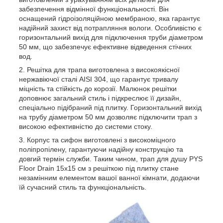
забезпечення відмінної функціональності. Він
оснащений гідроізоляційною мембраною, яка гарантує
надійний захист від потрапляння вологи. Особливістю є
горизонтальний вихід для підключення труби діаметром
50 мм, що забезпечує ефективне відведення стічних
вод.
Решітка для трапа виготовлена з високоякісної
нержавіючої сталі AISI 304, що гарантує тривалу
міцність та стійкість до корозії. Малюнок решітки
доповнює загальний стиль і підкреслює її дизайн,
спеціально підібраний під плитку. Горизонтальний вихід
на трубу діаметром 50 мм дозволяє підключити трап з
високою ефективністю до системи стоку.
Корпус та сифон виготовлені з високоміцного
поліпропілену, гарантуючи надійну конструкцію та
довгий термін служби. Таким чином, трап для душу PYS
Floor Drain 15х15 см з решіткою під плитку стане
незамінним елементом вашої ванної кімнати, додаючи
їй сучасний стиль та функціональність.