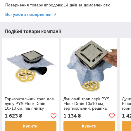
Повернення товару впродовж 14 днів за домовленістю
Всі умови повернення
Подібні товари компанії
Горизонтальний трап для
Душовий трап серії PYS
Душо
душу PYS Floor Drain
Floor Drain 10х10 см,
Floo
10х10 см, під плитку
вертикальний, решітка
гори
Evimetal
Nova
реші
1 623
1 134
1 4
₴
₴
Купити
Купити