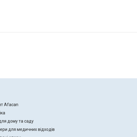
нт Afacan
іка
для дому та саду
ери для медичних відходів