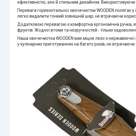
ефективністю, але й стильним дизайном. Використовуючи 
Перевага горизонтальної овочечистки WOODEN полягає у її
легко видалити тонкий зовнішній шар, не втрачаючи корис
Додатковою перевагою є комфортна ергономічна ручка, яка
фруктів. Жодної втоми та незручностей - тільки задоволе
Наша овочечистка WOODEN має міцне лезо з нержавіючої ст
у кулінарних приготуваннях на багато років, не втрачаючи 