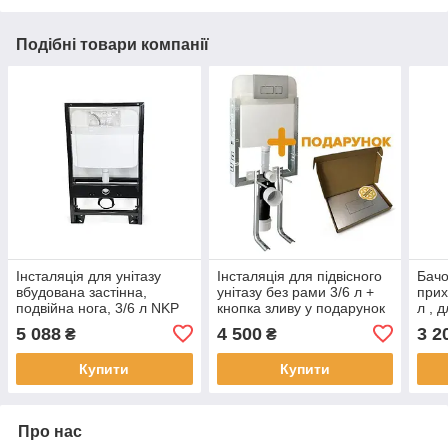
Подібні товари компанії
Інсталяція для унітазу
Інсталяція для підвісного
Бачо
вбудована застінна,
унітазу без рами 3/6 л +
прих
подвійна нога, 3/6 л NKP
кнопка зливу у подарунок
л , 
(SANPREIS)
5 088
4 500
3 2
₴
₴
Купити
Купити
Про нас