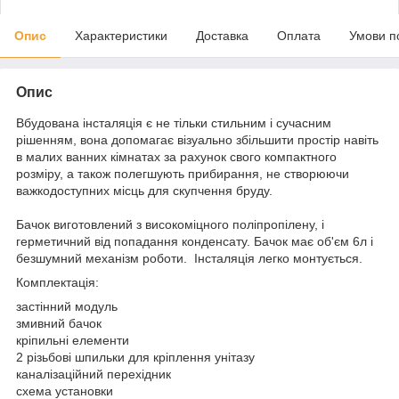
Опис
Характеристики
Доставка
Оплата
Умови п
Опис
Вбудована інсталяція є не тільки стильним і сучасним
рішенням, вона допомагає візуально збільшити простір навіть
в малих ванних кімнатах за рахунок свого компактного
розміру, а також полегшують прибирання, не створюючи
важкодоступних місць для скупчення бруду.
Бачок виготовлений з високоміцного поліпропілену, і
герметичний від попадання конденсату. Бачок має об'єм 6л і
безшумний механізм роботи. Інсталяція легко монтується.
Комплектація:
застінний модуль
змивний бачок
кріпильні елементи
2 різьбові шпильки для кріплення унітазу
каналізаційний перехідник
схема установки