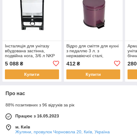
Інсталяція для унітазу
Відро для сміття для кухні
Арма
вбудована застінна,
з педаллю 3 л. з
уніт
подвійна нога, 3/6 л NKP
нержавіючої сталі,
бічн
(SANPREIS)
фіолетовий Maxiflow
SPE
5 088
412
280
₴
₴
(SANPREIS)
Sanp
Купити
Купити
Про нас
88% позитивних з 96 відгуків за рік
Працює з 16.05.2023
м. Київ
Жуляни, провулок Чорновола 20, Київ, Україна