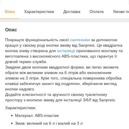
Опис
Характеристики
Доставка
Оплата
Умови п
Опис
Покращте функціональність своєї
сантехніки
за допомогою
кращої у своєму роді кнопки змиву від Sanpreis. Ця квадратна
кнопка зливу створена для
інсталяції
прихованого монтажу та
виготовлена з високоякісного ABS-пластика, що гарантує її
довгий термін служби.
Завдяки двом кнопкам квадратної форми, ви легко зможете
обрати між великим зливом на 6 літрів або економічним
зливом на 3 літри. Крім того, спеціальна поверхнева обробка
клавіші забезпечує захист від подряпин, зберігаючи вигляд
кнопки надовго.
Додайте елегантності та зручності своєму туалетному
простору з кнопкою змиву для інсталяції 3/6Л від Sanpreis.
Характеристики:
Матеріал: ABS-пластик
Змив: великий на 6 л і малий на 3 л