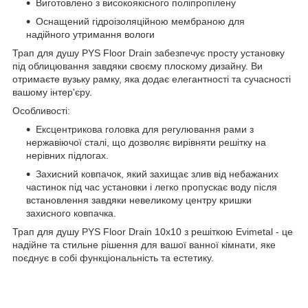
Виготовлено з високоякісного поліпропілену
Оснащений гідроізоляційною мембраною для
надійного утримання вологи
Трап для душу PYS Floor Drain забезпечує просту установку
під облицювання завдяки своєму плоскому дизайну. Ви
отримаєте вузьку рамку, яка додає елегантності та сучасності
вашому інтер'єру.
Особливості:
Ексцентрикова головка для регулювання рами з
нержавіючої сталі, що дозволяє вирівняти решітку на
нерівних підлогах.
Захисний ковпачок, який захищає злив від небажаних
частинок під час установки і легко пропускає воду після
встановлення завдяки невеликому центру кришки
захисного ковпачка.
Трап для душу PYS Floor Drain 10x10 з решіткою Evimetal - це
надійне та стильне рішення для вашої ванної кімнати, яке
поєднує в собі функціональність та естетику.