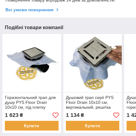
Всі умови повернення
Подібні товари компанії
Горизонтальний трап для
Душовий трап серії PYS
Душо
душу PYS Floor Drain
Floor Drain 10х10 см,
Floo
10х10 см, під плитку
вертикальний, решітка
гори
Evimetal
Nova
реші
1 623
1 134
1 4
₴
₴
Купити
Купити