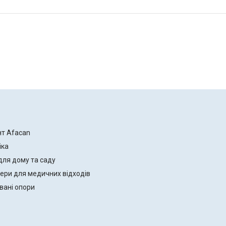
нт Afacan
іка
для дому та саду
ери для медичних відходів
вані опори