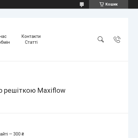
Кошик
нас
Контакти
обмін
Статті
ою решіткою Maxiflow
айті — 300 ₴