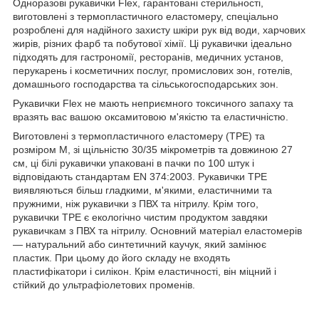
Одноразові рукавички Flex, гарантовані стерильності,
виготовлені з термопластичного еластомеру, спеціально
розроблені для надійного захисту шкіри рук від води, харчових
жирів, різних фарб та побутової хімії. Ці рукавички ідеально
підходять для гастрономії, ресторанів, медичних установ,
перукарень і косметичних послуг, промислових зон, готелів,
домашнього господарства та сільськогосподарських зон.
Рукавички Flex не мають неприємного токсичного запаху та
вразять вас вашою оксамитовою м'якістю та еластичністю.
Виготовлені з термопластичного еластомеру (TPE) та
розміром M, зі щільністю 30/35 мікрометрів та довжиною 27
см, ці білі рукавички упаковані в пачки по 100 штук і
відповідають стандартам EN 374:2003. Рукавички TPE
виявляються більш гладкими, м'якими, еластичними та
пружними, ніж рукавички з ПВХ та нітрилу. Крім того,
рукавички TPE є екологічно чистим продуктом завдяки
рукавичкам з ПВХ та нітрилу. Основний матеріал еластомерів
— натуральний або синтетичний каучук, який замінює
пластик. При цьому до його складу не входять
пластифікатори і силікон. Крім еластичності, він міцний і
стійкий до ультрафіолетових променів.