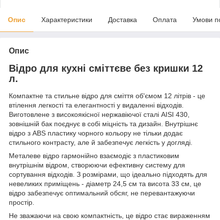
Опис
Характеристики
Доставка
Оплата
Умови п
Опис
Відро для кухні сміттєве без кришки 12
л.
Компактне та стильне відро для сміття об'ємом 12 літрів - це
втілення легкості та елегантності у видаленні відходів.
Виготовлене з високоякісної нержавіючої сталі AISI 430,
зовнішній бак поєднує в собі міцність та дизайн. Внутрішнє
відро з ABS пластику чорного кольору не тільки додає
стильного контрасту, але й забезпечує легкість у догляді.
Металеве відро гармонійно взаємодіє з пластиковим
внутрішнім відром, створюючи ефективну систему для
сортування відходів. З розмірами, що ідеально підходять для
невеликих приміщень - діаметр 24,5 см та висота 33 см, це
відро забезпечує оптимальний обсяг, не перевантажуючи
простір.
Не зважаючи на свою компактність, це відро стає вираженням