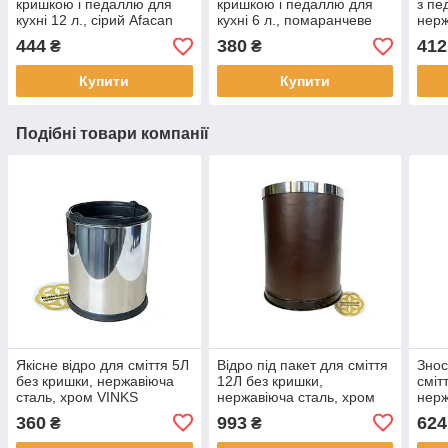
кришкою і педаллю для
кришкою і педаллю для
з пе
кухні 12 л., сірий Afacan
кухні 6 л., помаранчеве
нерж
(Туреччина)
Afacan (Туреччина)
фіол
444
380
412
₴
₴
(SA
Купити
Купити
Подібні товари компанії
Якісне відро для сміття 5Л
Відро під пакет для сміття
Знос
без кришки, нержавіюча
12Л без кришки,
сміт
сталь, хром VINKS
нержавіюча сталь, хром
нерж
Efor
VIN
360
993
624
₴
₴