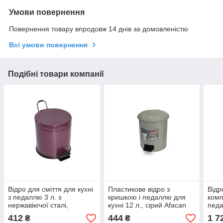
Умови повернення
Повернення товару впродовж 14 днів за домовленістю
Всі умови повернення
Подібні товари компанії
Відро для сміття для кухні
Пластикове відро з
Відр
з педаллю 3 л. з
кришкою і педаллю для
комп
нержавіючої сталі,
кухні 12 л., сірий Afacan
педа
фіолетовий Maxiflow
(Туреччина)
нерж
412
444
1 7
₴
₴
(SANPREIS)
VIN