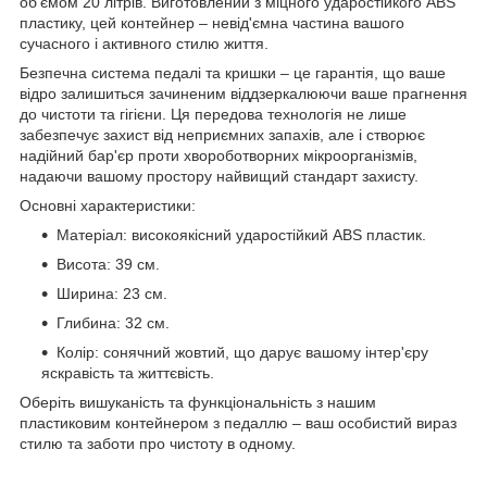
об'ємом 20 літрів. Виготовлений з міцного ударостійкого ABS
пластику, цей контейнер – невід'ємна частина вашого
сучасного і активного стилю життя.
Безпечна система педалі та кришки – це гарантія, що ваше
відро залишиться зачиненим віддзеркалюючи ваше прагнення
до чистоти та гігієни. Ця передова технологія не лише
забезпечує захист від неприємних запахів, але і створює
надійний бар'єр проти хвороботворних мікроорганізмів,
надаючи вашому простору найвищий стандарт захисту.
Основні характеристики:
Матеріал: високоякісний ударостійкий ABS пластик.
Висота: 39 см.
Ширина: 23 см.
Глибина: 32 см.
Колір: сонячний жовтий, що дарує вашому інтер'єру
яскравість та життєвість.
Оберіть вишуканість та функціональність з нашим
пластиковим контейнером з педаллю – ваш особистий вираз
стилю та заботи про чистоту в одному.