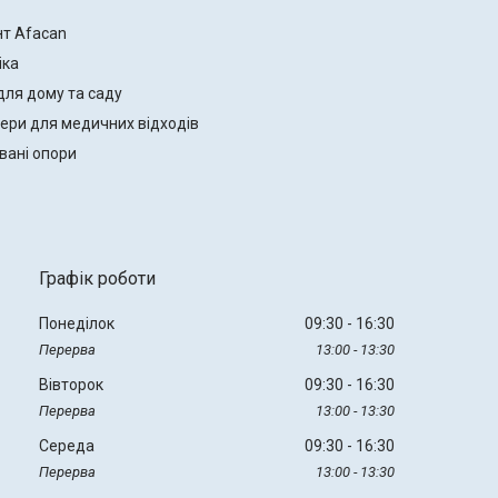
нт Afacan
іка
для дому та саду
ери для медичних відходів
вані опори
Графік роботи
Понеділок
09:30
16:30
13:00
13:30
Вівторок
09:30
16:30
13:00
13:30
Середа
09:30
16:30
13:00
13:30