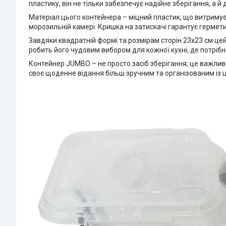
пластику, він не тільки забезпечує надійне зберігання, а 
Матеріал цього контейнера – міцний пластик, що витримує р
морозильній камері. Кришка на затискачі гарантує герме
Завдяки квадратній формі та розмірам сторін 23х23 см цей
робить його чудовим вибором для кожної кухні, де потрібно
Контейнер JUMBO – не просто засіб зберігання; це важлива
своє щоденне відання більш зручним та організованим із