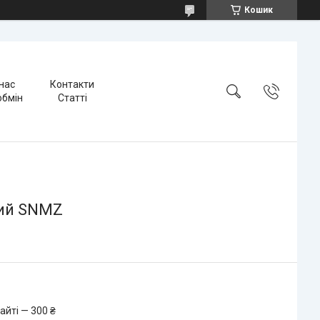
Кошик
нас
Контакти
обмін
Статті
рий SNMZ
айті — 300 ₴