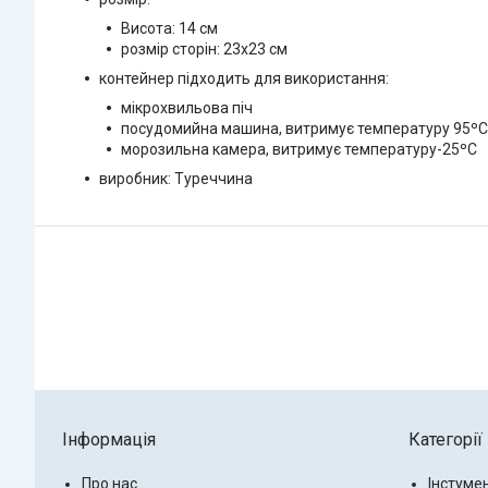
Висота: 14 см
розмір сторін: 23х23 см
контейнер підходить для використання:
мікрохвильова піч
посудомийна машина, витримує температуру 95ºС
морозильна камера, витримує температуру-25ºС
виробник: Туреччина
Інформація
Категорії
Про нас
Інстуме