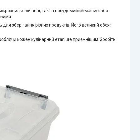
ікрохвильовій печі, так і в посудомийній машині або
чними.
 для зберігання різних продуктів. Його великий обсяг
, роблячи кожен кулінарний етап ще приємнішим. Зробіть