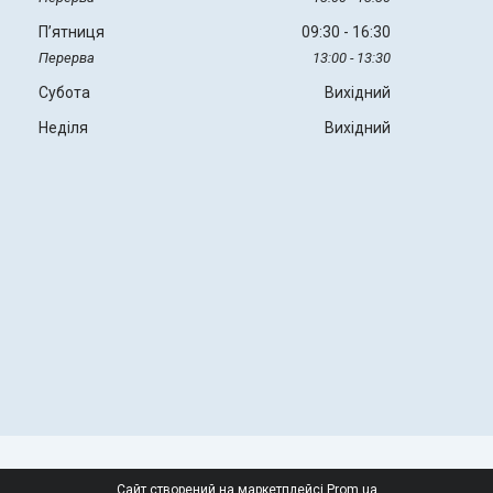
Пʼятниця
09:30
16:30
13:00
13:30
Субота
Вихідний
Неділя
Вихідний
Сайт створений на маркетплейсі
Prom.ua