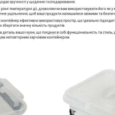
й додає зручності у щоденне господарювання.
ізні температурні дії, дозволяючи вам використовувати його як у м
тичне ущільнення, щоб ваші продукти залишалися свіжими та безпе
 контейнер ефективно використовує простір, що ідеально підходить
 зберігати значну кількість продуктів.
 деталь вашої кухні, що поєднує в собі функціональність та стиль
 цим неповторним харчовим контейнером.