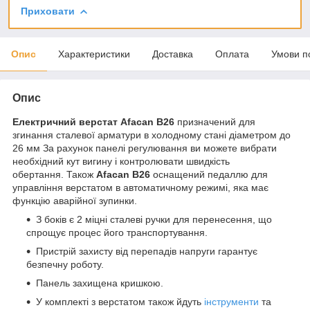
Приховати
Опис
Характеристики
Доставка
Оплата
Умови п
Опис
Електричний верстат
Afacan B26
призначений для
згинання сталевої арматури в холодному стані діаметром до
26 мм За рахунок панелі регулювання ви можете вибрати
необхідний кут вигину і контролювати швидкість
обертання. Також
Afacan B26
оснащений педаллю для
управління верстатом в автоматичному режимі, яка має
функцію аварійної зупинки.
З боків є 2 міцні сталеві ручки для перенесення, що
спрощує процес його транспортування.
Пристрій захисту від перепадів напруги гарантує
безпечну роботу.
Панель захищена кришкою.
У комплекті з верстатом також йдуть
інструменти
та