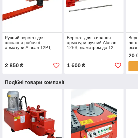
Ручний верстат для
Верстат для згинання
Верс
згинання робочої
арматури ручний Afacan
лего
арматури Afacan 12PT,
12EB, діаметром до 12
різа
діаметром до 12 мм,
мм, для неробочої
40K,
20 
посилений з упором
арматури Afacan
до 1
2 850
1 600
₴
₴
Подібні товари компанії