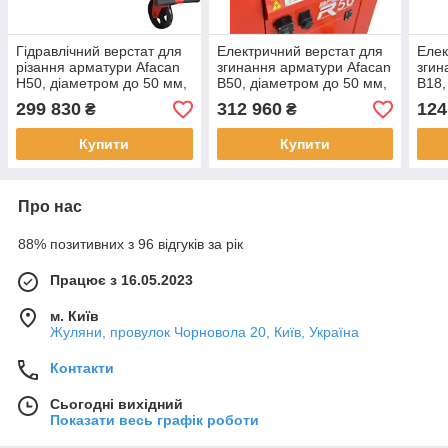
Гідравлічний верстат для
Електричний верстат для
Елек
різання арматури Afacan
згинання арматури Afacan
згин
H50, діаметром до 50 мм,
B50, діаметром до 50 мм,
B18,
380В
380В
220
299 830
312 960
124
₴
₴
Купити
Купити
Про нас
88% позитивних з 96 відгуків за рік
Працює з 16.05.2023
м. Київ
Жуляни, провулок Чорновола 20, Київ, Україна
Контакти
Сьогодні вихідний
Показати весь графік роботи