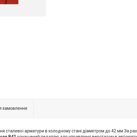
я замовлення
я сталевої арматури в холодному стані діаметром до 42 мм За ра
acan B42
оснащений педаллю для управління верстатом в автоматич