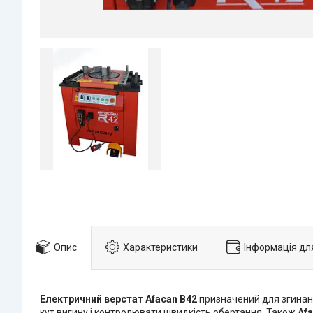
Опис
Характеристики
Інформація дл
Електричний верстат
Afacan B42
призначений для згинанн
кут вигину і контролювати швидкість обертання. Також
Af