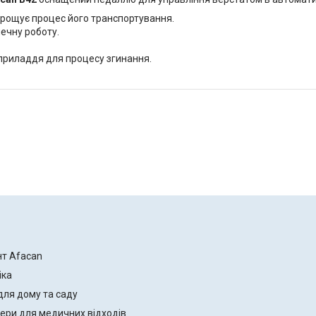
спрощує процес його транспортування.
печну роботу.
приладдя для процесу згинання.
нт Afacan
іка
для дому та саду
ери для медичних відходів