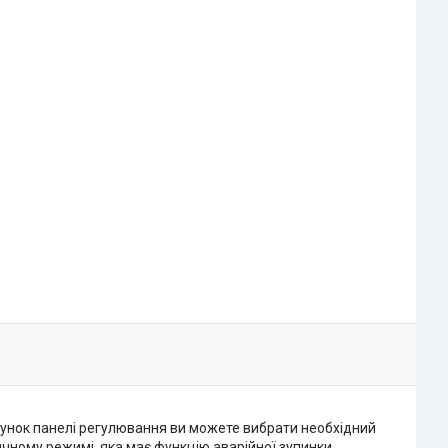
хунок панелі регулювання ви можете вибрати необхідний
ному режимі, яка має функцію аварійної зупинки.