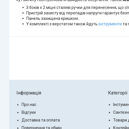
З боків є 2 міцні сталеві ручки для перенесення, що 
Пристрій захисту від перепадів напруги гарантує без
Панель захищена кришкою.
У комплекті з верстатом також йдуть
інструменти
та 
Інформація
Категорії
Про нас
Інстуме
Відгуки
Сантехн
Доставка та оплата
Товари 
Повернення та обмін
Контейн