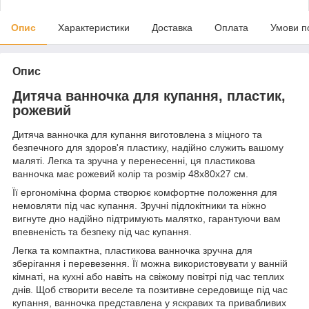
Опис
Характеристики
Доставка
Оплата
Умови п
Опис
Дитяча ванночка для купання, пластик,
рожевий
Дитяча ванночка для купання виготовлена з міцного та
безпечного для здоров'я пластику, надійно служить вашому
маляті. Легка та зручна у перенесенні, ця пластикова
ванночка має рожевий колір та розмір 48х80х27 см.
Її ергономічна форма створює комфортне положення для
немовляти під час купання. Зручні підлокітники та ніжно
вигнуте дно надійно підтримують малятко, гарантуючи вам
впевненість та безпеку під час купання.
Легка та компактна, пластикова ванночка зручна для
зберігання і перевезення. Її можна використовувати у ванній
кімнаті, на кухні або навіть на свіжому повітрі під час теплих
днів. Щоб створити веселе та позитивне середовище під час
купання, ванночка представлена у яскравих та привабливих