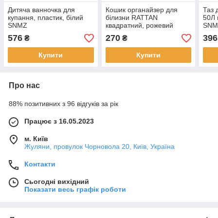
Дитяча ванночка для
Кошик органайзер для
Таз 
купання, пластик, білий
білизни RATTAN
50Л 
SNMZ
квадратний, рожевий
SNM
SNMZ
576
270
396
₴
₴
Купити
Купити
Про нас
88% позитивних з 96 відгуків за рік
Працює з 16.05.2023
м. Київ
Жуляни, провулок Чорновола 20, Київ, Україна
Контакти
Сьогодні вихідний
Показати весь графік роботи