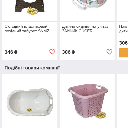
Складний пластиковий
Дитяче сидіння на унітаз
Накл
похідний табурет SNMZ
ЗАЙЧИК CUCER
дит
306
346
306
₴
₴
Подібні товари компанії