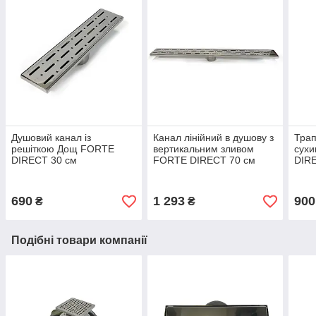
Душовий канал із
Канал лінійний в душову з
Трап
решіткою Дощ FORTE
вертикальним зливом
сух
DIRECT 30 см
FORTE DIRECT 70 см
DIRE
вертикальний, із сухим
вертикальний сухий
вер
затвором NEO
затвор NEO SANPREIS
SAN
(SANPREIS)
690
1 293
900
₴
₴
Подібні товари компанії