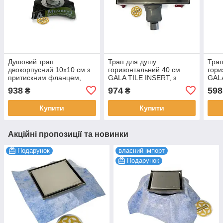
Душовий трап
Трап для душу
Трап
двокорпусний 10х10 см з
горизонтальний 40 см
гори
притискним фланцем,
GALA TILE INSERT, з
GALA
горизонтальний, решітка
подвійним затвором,
пово
938
974
598
₴
₴
квадрат Sanpreis
поворотний сифон,
подв
решітка під плитку
реші
Купити
Купити
Sanpreis
Sanp
Акційні пропозиції та новинки
Подарунок
власний імпорт
Подарунок