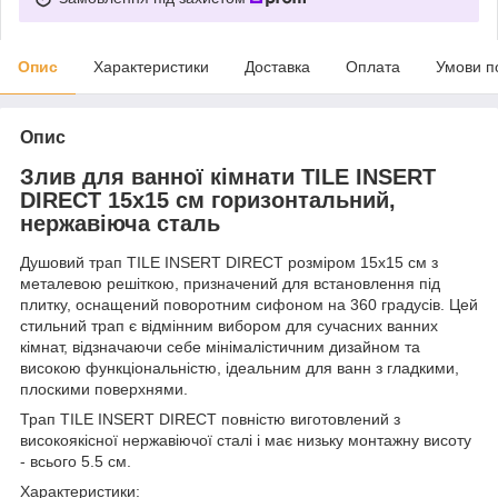
Опис
Характеристики
Доставка
Оплата
Умови п
Опис
Злив для ванної кімнати TILE INSERT
DIRECT 15х15 см горизонтальний,
нержавіюча сталь
Душовий трап TILE INSERT DIRECT розміром 15х15 см з
металевою решіткою, призначений для встановлення під
плитку, оснащений поворотним сифоном на 360 градусів. Цей
стильний трап є відмінним вибором для сучасних ванних
кімнат, відзначаючи себе мінімалістичним дизайном та
високою функціональністю, ідеальним для ванн з гладкими,
плоскими поверхнями.
Трап TILE INSERT DIRECT повністю виготовлений з
високоякісної нержавіючої сталі і має низьку монтажну висоту
- всього 5.5 см.
Характеристики: