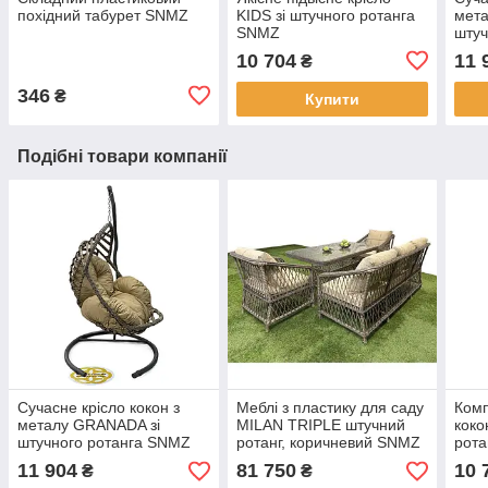
похідний табурет SNMZ
KIDS зі штучного ротанга
мет
SNMZ
штуч
10 704
11 
₴
346
₴
Купити
Подібні товари компанії
Сучасне крісло кокон з
Меблі з пластику для саду
Комп
металу GRANADA зі
MILAN TRIPLE штучний
коко
штучного ротанга SNMZ
ротанг, коричневий SNMZ
рота
11 904
81 750
10 
₴
₴