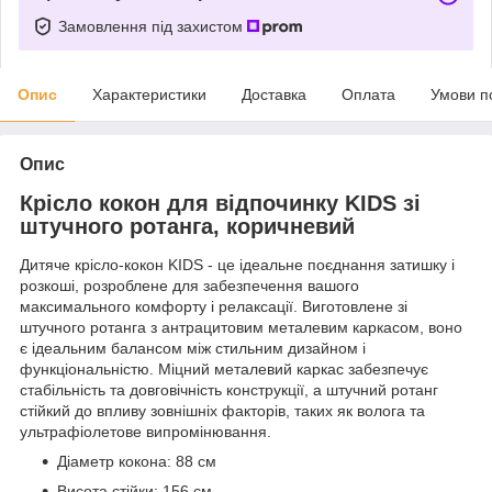
Замовлення під захистом
Опис
Характеристики
Доставка
Оплата
Умови п
Опис
Крісло кокон для відпочинку KIDS зі
штучного ротанга, коричневий
Дитяче крісло-кокон KIDS - це ідеальне поєднання затишку і
розкоші, розроблене для забезпечення вашого
максимального комфорту і релаксації. Виготовлене зі
штучного ротанга з антрацитовим металевим каркасом, воно
є ідеальним балансом між стильним дизайном і
функціональністю. Міцний металевий каркас забезпечує
стабільність та довговічність конструкції, а штучний ротанг
стійкий до впливу зовнішніх факторів, таких як волога та
ультрафіолетове випромінювання.
Діаметр кокона: 88 см
Висота стійки: 156 см