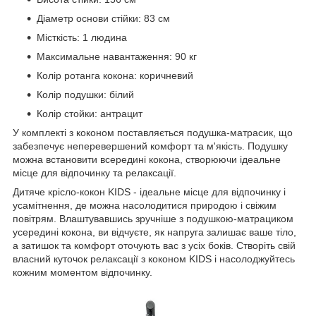
Діаметр основи стійки: 83 см
Місткість: 1 людина
Максимальне навантаження: 90 кг
Колір ротанга кокона: коричневий
Колір подушки: білий
Колір стойки: антрацит
У комплекті з коконом поставляється подушка-матрасик, що
забезпечує неперевершений комфорт та м'якість. Подушку
можна встановити всередині кокона, створюючи ідеальне
місце для відпочинку та релаксації.
Дитяче крісло-кокон KIDS - ідеальне місце для відпочинку і
усамітнення, де можна насолодитися природою і свіжим
повітрям. Влаштувавшись зручніше з подушкою-матрациком
усередині кокона, ви відчуєте, як напруга залишає ваше тіло,
а затишок та комфорт оточують вас з усіх боків. Створіть свій
власний куточок релаксації з коконом KIDS і насолоджуйтесь
кожним моментом відпочинку.