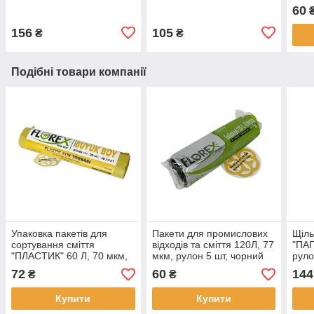
10 шт, двосторонній
чорний Sanpreis
Sanp
60
Sanpreis
156
105
₴
₴
Подібні товари компанії
Упаковка пакетів для
Пакети для промислових
Щіль
сортування сміття
відходів та сміття 120Л, 77
"ПАП
"ПЛАСТИК" 60 Л, 70 мкм,
мкм, рулон 5 шт, чорний
руло
рулон 10 шт, жовтий
Sanpreis
Sanp
72
60
144
₴
₴
Sanpreis
Купити
Купити