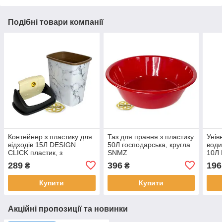
Подібні товари компанії
Контейнер з пластику для
Таз для прання з пластику
Унів
відходів 15Л DESIGN
50Л господарська, кругла
води
CLICK пластик, з
SNMZ
10Л 
візерунком SNMZ
пла
289
396
196
₴
₴
Купити
Купити
Акційні пропозиції та новинки