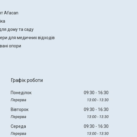
нт Afacan
іка
для дому та саду
ери для медичних відходів
вані опори
Графік роботи
Понеділок
09:30
16:30
13:00
13:30
Вівторок
09:30
16:30
13:00
13:30
Середа
09:30
16:30
13:00
13:30