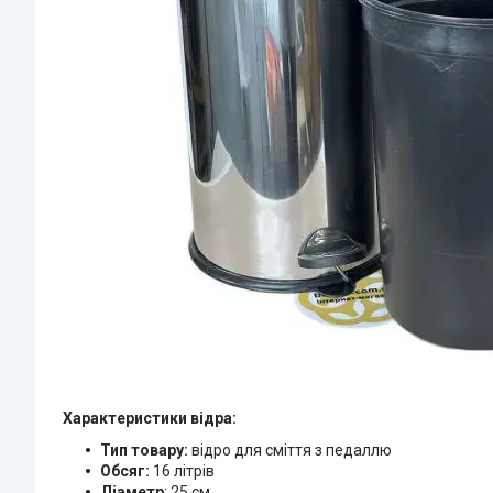
Характеристики відра:
Тип товару:
відро для сміття
з педаллю
Обсяг:
16 літрів
Діаметр
: 25 см