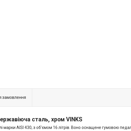
я замовлення
нержавіюча сталь, хром VINKS
і марки AISI 430, з об'ємом 16 літрів. Воно оснащене гумовою педа