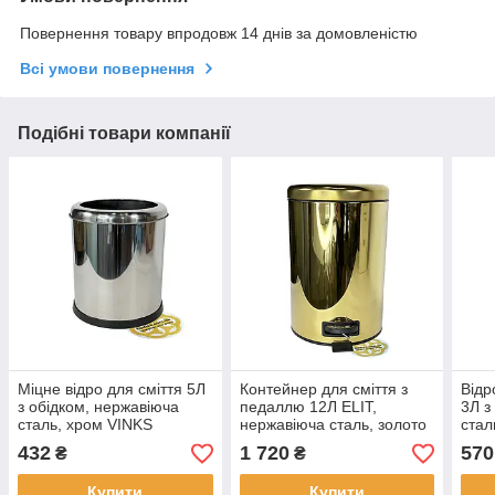
Повернення товару впродовж 14 днів за домовленістю
Всі умови повернення
Подібні товари компанії
Міцне відро для сміття 5Л
Контейнер для сміття з
Відр
з обідком, нержавіюча
педаллю 12Л ELIT,
3Л з
сталь, хром VINKS
нержавіюча сталь, золото
стал
VINKS
432
1 720
570
₴
₴
Купити
Купити