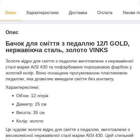
Опис
Характеристики
Доставка
Оплата
Умови п
Опис
Бачок для сміття з педаллю 12Л GOLD,
нержавіюча сталь, золото VINKS
Золоте відро для сміття з педаллю виготовлене з нержавіючої
сталі марки AISI 430 та пофарбоване порошковою фарбою у
золотий колір. Воно оснащене прогумованою пластиковою
педаллю, яка дозволяє викидати сміття без контакту.
Характеристики:
Об'єм: 12 літрів
Діаметр: 25 см
Висота: 35 см
Колір: золото
Це чудове золоте відро для сміття з педаллю, виготовлене з
високоякісної нержавіючої сталі марки AISI 430. Цей стильний