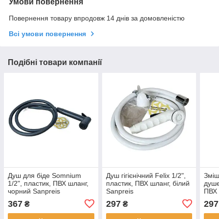
Умови повернення
Повернення товару впродовж 14 днів за домовленістю
Всі умови повернення
Подібні товари компанії
Душ для біде Somnium
Душ гігієнічний Felix 1/2",
Зміш
1/2", пластик, ПВХ шланг,
пластик, ПВХ шланг, білий
душе
чорний Sanpreis
Sanpreis
ПВХ 
Sanp
367
297
297
₴
₴