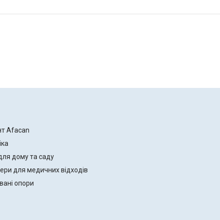
нт Afacan
іка
для дому та саду
ери для медичних відходів
вані опори