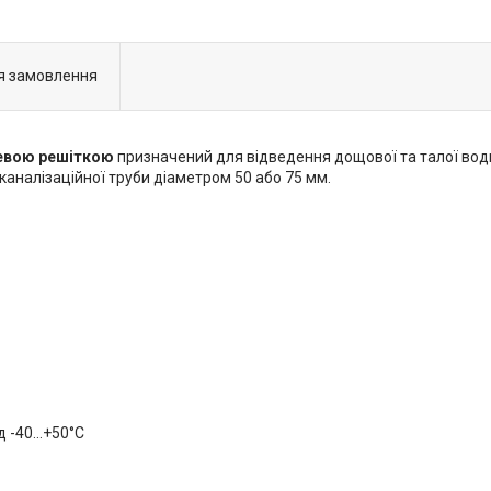
я замовлення
левою решіткою
призначений для відведення дощової та талої вод
каналізаційної труби діаметром 50 або 75 мм.
д -40…+50°С