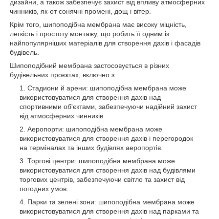
дизайни, а також забезпечує захист від впливу атмосферних
чинників, як-от сонячні промені, дощ і вітер.
Крім того, шипоподібна мембрана має високу міцність,
легкість і простоту монтажу, що робить її одним із
найпопулярніших матеріалів для створення дахів і фасадів
будівель.
Шипоподібний мембрана застосовується в різних
будівельних проєктах, включно з:
Стадиони й арени: шипоподібна мембрана може
використовуватися для створення дахів над
спортивними об'єктами, забезпечуючи надійний захист
від атмосферних чинників.
Аеропорти: шипоподібна мембрана може
використовуватися для створення дахів і перегородок
на терміналах та інших будівлях аеропортів.
Торгові центри: шипоподібна мембрана може
використовуватися для створення дахів над будівлями
торгових центрів, забезпечуючи світло та захист від
погодних умов.
Парки та зелені зони: шипоподібна мембрана може
використовуватися для створення дахів над парками та