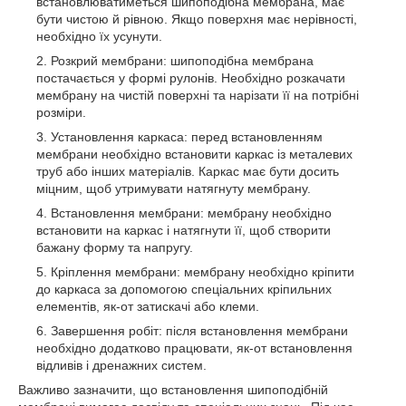
встановлюватиметься шипоподібна мембрана, має
бути чистою й рівною. Якщо поверхня має нерівності,
необхідно їх усунути.
Розкрий мембрани: шипоподібна мембрана
постачається у формі рулонів. Необхідно розкачати
мембрану на чистій поверхні та нарізати її на потрібні
розміри.
Установлення каркаса: перед встановленням
мембрани необхідно встановити каркас із металевих
труб або інших матеріалів. Каркас має бути досить
міцним, щоб утримувати натягнуту мембрану.
Встановлення мембрани: мембрану необхідно
встановити на каркас і натягнути її, щоб створити
бажану форму та напругу.
Кріплення мембрани: мембрану необхідно кріпити
до каркаса за допомогою спеціальних кріпильних
елементів, як-от затискачі або клеми.
Завершення робіт: після встановлення мембрани
необхідно додатково працювати, як-от встановлення
відливів і дренажних систем.
Важливо зазначити, що встановлення шипоподібній