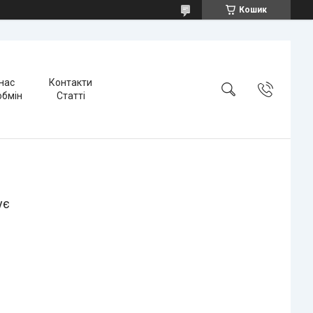
Кошик
нас
Контакти
обмін
Статті
ує