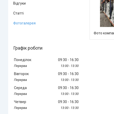
Відгуки
Статті
Фотогалерея
Фото компан
Графік роботи
Понеділок
09:30
16:30
13:00
13:30
Вівторок
09:30
16:30
13:00
13:30
Середа
09:30
16:30
13:00
13:30
Четвер
09:30
16:30
13:00
13:30