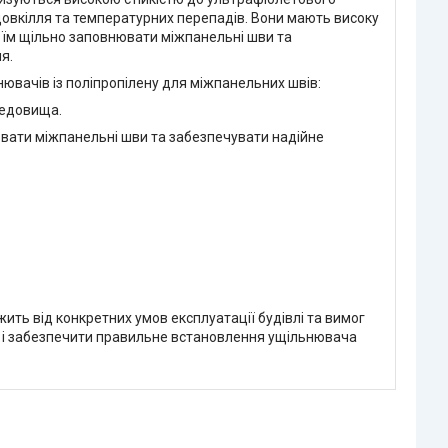
овкілля та температурних перепадів. Вони мають високу
у їм щільно заповнювати міжпанельні шви та
я.
ювачів із поліпропілену для міжпанельних швів:
редовища.
ювати міжпанельні шви та забезпечувати надійне
ть від конкретних умов експлуатації будівлі та вимог
ал і забезпечити правильне встановлення ущільнювача