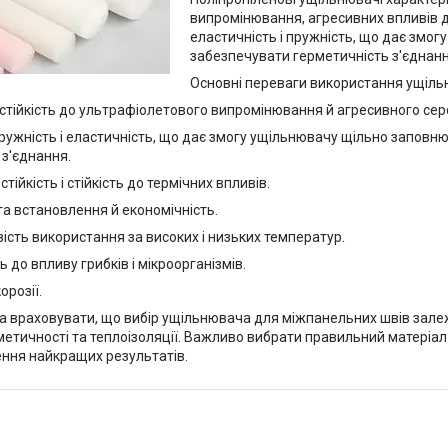
випромінювання, агресивних впливів д
еластичність і пружність, що дає змог
забезпечувати герметичність з'єднанн
Основні переваги використання ущільн
стійкість до ультрафіолетового випромінювання й агресивного се
ужність і еластичність, що дає змогу ущільнювачу щільно заповн
з'єднання.
тійкість і стійкість до термічних впливів.
 встановлення й економічність.
ть використання за високих і низьких температур.
 до впливу грибків і мікроорганізмів.
розії.
а враховувати, що вибір ущільнювача для міжпанельних швів залежи
метичності та теплоізоляції. Важливо вибрати правильний матері
ння найкращих результатів.