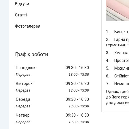
Відгуки
Статті
Фотогалерея
1. Висока 
2. Гарна пр
герметичне 
3. Хімічна с
Графік роботи
4. Простота
Понеділок
09:30
16:30
5. Можливіс
13:00
13:30
6. Стійкість
Вівторок
09:30
16:30
7. Немає ко
13:00
13:30
Однак, треб
до його гер
Середа
09:30
16:30
для досягне
13:00
13:30
Четвер
09:30
16:30
13:00
13:30