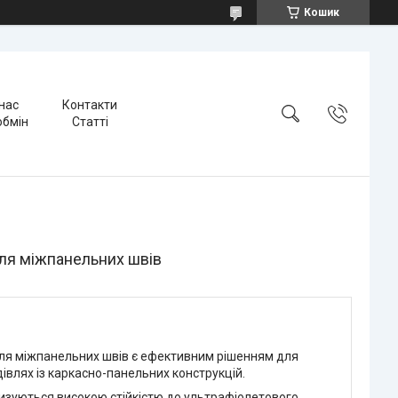
Кошик
нас
Контакти
обмін
Статті
для міжпанельних швів
ля міжпанельних швів є ефективним рішенням для
івлях із каркасно-панельних конструкцій.
изуються високою стійкістю до ультрафіолетового