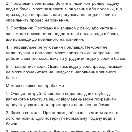
2. Проблеми з вентилем: Вентиль, який контролює подачу
води в бачок, може зазнавати зношування або поломки, що
призведе до неправильного регулювання подачі води та
уповільнить процес наповнення.
3. Протікання: Протікання у зливному бачку або унітазній
чаші може призвести до недостатньої подачі води в бачок,
що призведе до повільного наповнення.
4. Неправильне регулювання поплавця: Некоректне
налаштування поплавця може призвести до неправильної
роботи зливного механізму та утруднити подачу води в бачок.
5. Низький тиск води: Якщо тиск води у водопроводі низький,
це може позначитися на швидкості наповнення зливного
бачка.
Можливі вирішення проблеми:
1. Очищення труб: Очищення водопровідних труб від
вапняного нальоту та інших відкладень може покращити
пропускну здатність та прискорити наповнення бачка.
2. Заміна вентиля: При поломці або зносі вентиля замініть
його на новий, щоб повернути нормальну подачу води в
бачок.
3. Усунення протікання: Якщо є протікання, ремонтуйте їх,