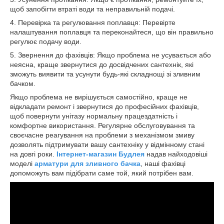
щоб запобігти втраті води та неправильній подачі.
4. Перевірка та регулювання поплавця: Перевірте
налаштування поплавця та переконайтеся, що він правильно
регулює подачу води.
5. Звернення до фахівців: Якщо проблема не усувається або
неясна, краще звернутися до досвідчених сантехнік, які
зможуть виявити та усунути будь-які складнощі зі зливним
бачком.
Якщо проблема не вирішується самостійно, краще не
відкладати ремонт і звернутися до професійних фахівців,
щоб повернути унітазу нормальну працездатність і
комфортне використання. Регулярне обслуговування та
своєчасне реагування на проблеми з механізмом змиву
дозволять підтримувати вашу сантехніку у відмінному стані
на довгі роки.
Інтернет-магазин Будлея
надав найходовіші
моделі
арматури для зливного бачка
, наші фахівці
допоможуть вам підібрати саме той, який потрібен вам.