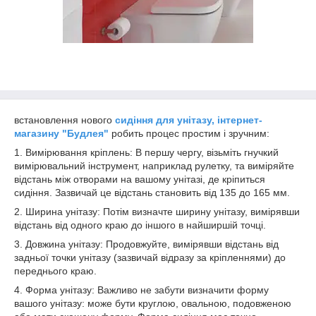
встановлення нового
сидіння для унітазу, інтернет-
магазину "Будлея"
робить процес простим і зручним:
1. Вимірювання кріплень: В першу чергу, візьміть гнучкий
вимірювальний інструмент, наприклад рулетку, та виміряйте
відстань між отворами на вашому унітазі, де кріпиться
сидіння. Зазвичай це відстань становить від 135 до 165 мм.
2. Ширина унітазу: Потім визначте ширину унітазу, вимірявши
відстань від одного краю до іншого в найширшій точці.
3. Довжина унітазу: Продовжуйте, вимірявши відстань від
задньої точки унітазу (зазвичай відразу за кріпленнями) до
переднього краю.
4. Форма унітазу: Важливо не забути визначити форму
вашого унітазу: може бути круглою, овальною, подовженою