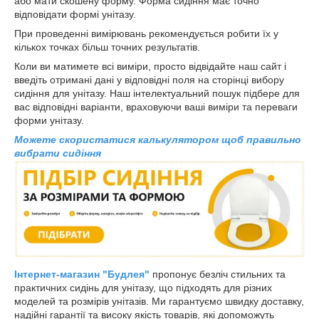
або мати скошену форму. Форма сидіння має точно
відповідати формі унітазу.
При проведенні вимірювань рекомендується робити їх у
кількох точках більш точних результатів.
Коли ви матимете всі виміри, просто відвідайте наш сайт і
введіть отримані дані у відповідні поля на сторінці вибору
сидіння для унітазу. Наш інтелектуальний пошук підбере для
вас відповідні варіанти, враховуючи ваші виміри та переваги
форми унітазу.
Можете скористатися калькулятором щоб правильно
вибрати сидіння
Інтернет-магазин "Будлея"
пропонує безліч стильних та
практичних сидінь для унітазу, що підходять для різних
моделей та розмірів унітазів. Ми гарантуємо швидку доставку,
надійні гарантії та високу якість товарів, які допоможуть