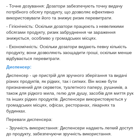
- Точне дозування: Дозатори забезпечують точну видачу
потрібного обсягу продукту, що дозволяє ефективно
використовувати його та знижує ризик перевитрати.
- Гігієнічність: Оскільки дозатори працюють з невеликими
обсягами продукту, ризик забруднення чи зараження
знижується, особливо у громадських місцях.
- Економічність: Оскільки дозатори видають певну кількість
продукту, вони дозволяють заощадити гроші, оскільки менше
відбувається перевитрати.
Диспенсер:
Диспенсер - це пристрій для зручного зберігання та видачі
різних продуктів, як рідких, так і сипких. Він може бути
призначений для серветок, туалетного паперу, рушників, а
також для рідкого мила, гелю для душу, засобів для миття рук
та інших рідких продуктів. Диспенсери використовуються у
громадських місцях, офісах, ресторанах, лікарнях та
будинках.
Переваги диспенсера:
- Зручність використання: Диспенсери надають легкий доступ
до продукту, забезпечуючи зручність використання.