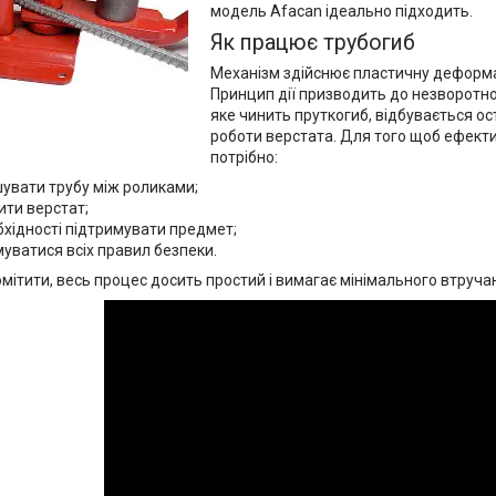
модель Afacan ідеально підходить.
Як працює трубогиб
Механізм здійснює пластичну деформац
Принцип дії призводить до незворотно
яке чинить пруткогиб, відбувається о
роботи верстата. Для того щоб ефект
потрібно:
увати трубу між роликами;
ити верстат;
бхідності підтримувати предмет;
уватися всіх правил безпеки.
мітити, весь процес досить простий і вимагає мінімального втруча