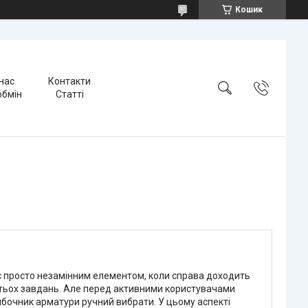
Кошик
нас
Контакти
обмін
Статті
є просто незамінним елементом, коли справа доходить
атьох завдань. Але перед активними користувачами
ибочник арматури ручний вибрати. У цьому аспекті