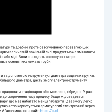
матури та драбин, проте безсумнівною перевагою цих
Завдяки величезній важільній силі продукт може змінювати
інію або міді. Вони знаходять застосування при
в, в основі яких лежать труби.
и за допомогою інструменту, і діаметра задіяних прутків.
 більшого діаметра, дасть змогу електроінструменту
 працювати стаціонарно або, можливо, гібридно. У разі
де до скорочення часу процесу. Якщо ж доведеться
ару, що має набагато менші габарити і дає змогу легко
опулярністю користується арматурогиб електричний через
ри Afacan можна на сайті
https://bud-