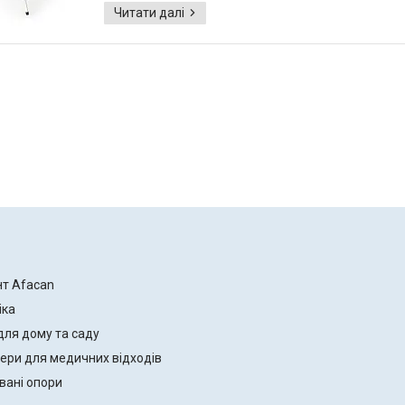
нт Afacan
іка
для дому та саду
ери для медичних відходів
вані опори