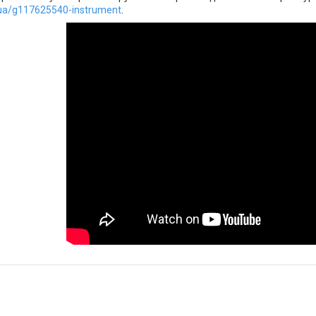
ua/g117625540-instrument
.