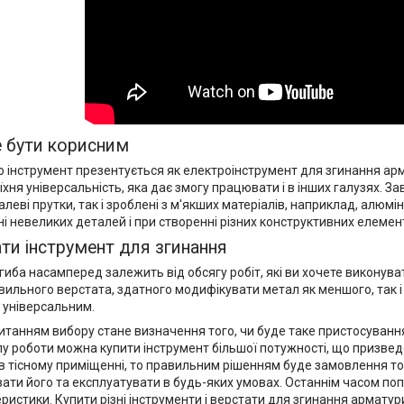
 бути корисним
 інструмент презентується як електроінструмент для згинання ар
 їхня універсальність, яка дає змогу працювати і в інших галузях. 
талеві прутки, так і зроблені з м'якших матеріалів, наприклад, алюм
і невеликих деталей і при створенні різних конструктивних елементі
ти інструмент для згинання
гиба насамперед залежить від обсягу робіт, які ви хочете виконуват
вильного верстата, здатного модифікувати метал як меншого, так і
 універсальним.
танням вибору стане визначення того, чи буде таке пристосування
у роботи можна купити інструмент більшої потужності, що призве
 тісному приміщенні, то правильним рішенням буде замовлення тов
ати його та експлуатувати в будь-яких умовах. Останнім часом п
еристики. Купити різні інструменти і верстати для згинання армату