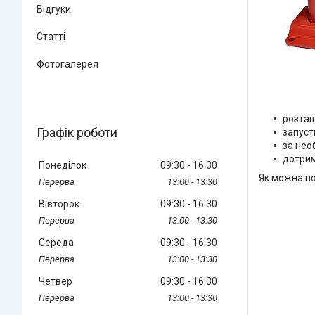
Відгуки
Статті
Фотогалерея
розташ
Графік роботи
запуст
за нео
дотрим
Понеділок
09:30
16:30
Як можна по
13:00
13:30
Вівторок
09:30
16:30
13:00
13:30
Середа
09:30
16:30
13:00
13:30
Четвер
09:30
16:30
13:00
13:30