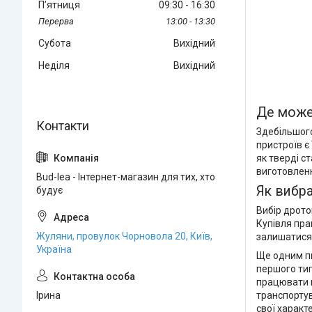
Пʼятниця
09:30
16:30
13:00
13:30
Субота
Вихідний
Неділя
Вихідний
Де може
Здебільшого
пристроїв є
як тверді с
виготовленн
Bud-lea - Інтернет-магазин для тих, хто
Як вибра
будує
Вибір дрото
Купівля пра
Жуляни, провулок Чорновола 20, Київ,
залишатися
Україна
Ще одним пи
першого тип
працювати в
Ірина
транспортув
свої характ