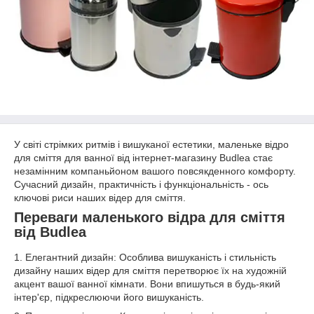
У світі стрімких ритмів і вишуканої естетики, маленьке відро
для сміття для ванної від інтернет-магазину Budlea стає
незамінним компаньйоном вашого повсякденного комфорту.
Сучасний дизайн, практичність і функціональність - ось
ключові риси наших відер для сміття.
Переваги маленького відра для сміття
від Budlea
1. Елегантний дизайн: Особлива вишуканість і стильність
дизайну наших відер для сміття перетворює їх на художній
акцент вашої ванної кімнати. Вони впишуться в будь-який
інтер'єр, підкреслюючи його вишуканість.