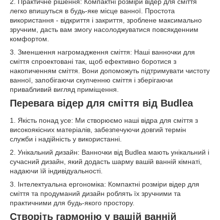
2. Практичне рішення: Компактні розміри відер для сміття
легко впишуться в будь-яке місце ванної. Простота
використання - відкриття і закриття, зроблене максимально
зручним, дасть вам змогу насолоджуватися повсякденним
комфортом.
3. Зменшення нагромадження сміття: Наші ванночки для
сміття спроектовані так, щоб ефективно боротися з
накопиченням сміття. Вони допоможуть підтримувати чистоту
ванної, запобігаючи скупченню сміття і зберігаючи
привабливий вигляд приміщення.
Перевага відер для сміття від Budlea
1. Якість понад усе: Ми створюємо наші відра для сміття з
високоякісних матеріалів, забезпечуючи довгий термін
служби і надійність у використанні.
2. Унікальний дизайн: Ванночки від Budlea мають унікальний і
сучасний дизайн, який додасть шарму вашій ванній кімнаті,
надаючи їй індивідуальності.
3. Інтелектуальна ергономіка: Компактні розміри відер для
сміття та продуманий дизайн роблять їх зручними та
практичними для будь-якого простору.
Створіть гармонію у вашій ванній