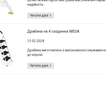
Ця металева підлогова сушка має унікальні характ
надійність.
Драбина на 4 сходинки MEGA
13.02.2024
Драбину виготовлено з високоякісної нержавіючої с
до корозії.