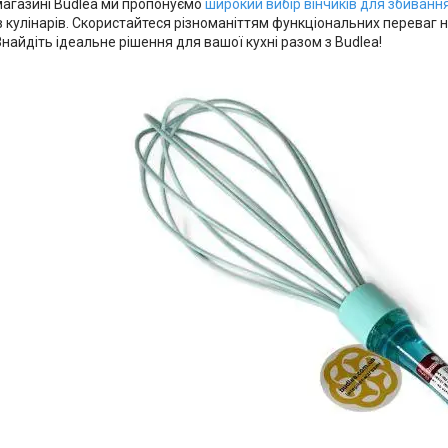
магазині Budlea ми пропонуємо
широкий вибір вінчиків для збиванн
ів кулінарів. Скористайтеся різноманіттям функціональних переваг 
Знайдіть ідеальне рішення для вашої кухні разом з Budlea!