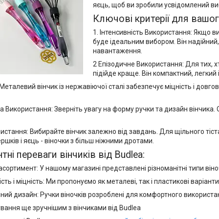
яєць, щоб ви зробили усвідомлений ви
Ключові критерії для вашог
1. Інтенсивність Використання: Якщо ви
буде ідеальним вибором. Він надійний,
навантаження.
2 Епізодичне Використання: Для тих, х
підійде краще. Він компактний, легкий 
 Металевий вінчик із нержавіючої сталі забезпечує міцність і довгов
ка Використання: Зверніть увагу на форму ручки та дизайн вінчика
ористання: Вибирайте вінчик залежно від завдань. Для щільного тіс
ршків і яєць - віночки з більш ніжними дротами.
тні переваги вінчиків від Budlea:
асортимент: У нашому магазині представлені різноманітні типи віно
ість і міцність: Ми пропонуємо як металеві, так і пластикові варіан
чний дизайн: Ручки віночків розроблені для комфортного використан
ування ще зручнішим з вінчиками від Budlea