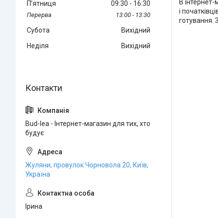
В інтернет-
Пʼятниця
09:30
16:30
і початківц
13:00
13:30
готування. 
Субота
Вихідний
Неділя
Вихідний
Bud-lea - Інтернет-магазин для тих, хто
будує
Жуляни, провулок Чорновола 20, Київ,
Україна
Ірина