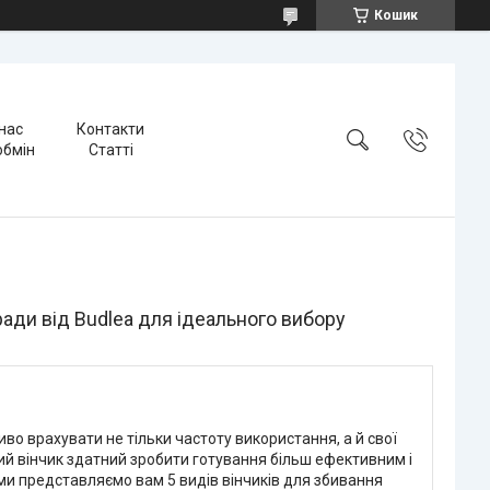
Кошик
нас
Контакти
обмін
Статті
ади від Budlea для ідеального вибору
во врахувати не тільки частоту використання, а й свої
ний вінчик здатний зробити готування більш ефективним і
 ми представляємо вам 5 видів вінчиків для збивання