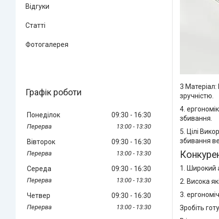
Відгуки
Статті
Фотогалерея
3 Матеріал:
Графік роботи
зручністю.
4. ергономі
Понеділок
09:30
16:30
збивання.
13:00
13:30
5. Цілі Вик
збивання ве
Вівторок
09:30
16:30
Конкурен
13:00
13:30
1. Широкий 
Середа
09:30
16:30
13:00
13:30
2. Висока як
3. ергономі
Четвер
09:30
16:30
13:00
13:30
Зробіть гот