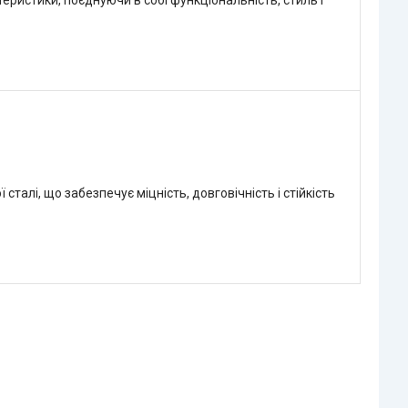
еристики, поєднуючи в собі функціональність, стиль і
талі, що забезпечує міцність, довговічність і стійкість