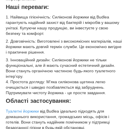
Наші переваги:
1. Найвища гігієнічність: Силіконові йоржики від Budlea
гарантують надійний захист від бактерій і мікробів у вашому
унітазі. Купуючи нашу продукцію, ви інвестуєте у свою
безпеку та комфорт.
2. Довговічність: Виготовлені з високоякісних матеріалів, наші
йоржики мають довгий термін служби. Це економічно вигідне
і практичне рішення.
3. Інноваційний дизайн: Силіконові йоржики не тільки
функціональні, але й мають сучасний естетичний дизайн.
Вони стануть органічною частиною будь-якого туалетного
інтер'єру.
4. Простота догляду: М'яка силіконова щетина легко
очищається і швидко позбавляється від забруднень.
Підтримувати чистоту йоржика - це просте завдання.
Області застосування:
Туалетні йоржики
від Budlea ідеально підходять для
домашнього використання, громадських місць, офісів і
готелів. Вони стануть надійним помічником у підтримці
бездоганної гігієни в будь-якій обстановці.