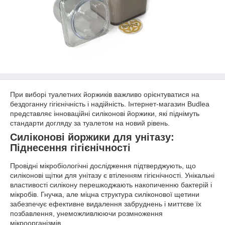
При виборі туалетних йоржиків важливо орієнтуватися на
бездоганну гігієнічність і надійність. Інтернет-магазин Budlea
представляє інноваційні силіконові йоржики, які піднімуть
стандарти догляду за туалетом на новий рівень.
Силіконові йоржики для унітазу:
Піднесення гігієнічності
Провідні мікробіологічні дослідження підтверджують, що
силіконові щітки для унітазу є втіленням гігієнічності. Унікальні
властивості силікону перешкоджають накопиченню бактерій і
мікробів. Гнучка, але міцна структура силіконової щетини
забезпечує ефективне видалення забруднень і миттєве їх
позбавлення, унеможливлюючи розмноження
мікроорганізмів.