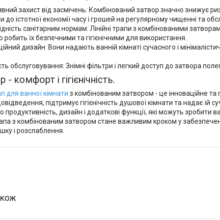
вний захист від засмічень: Комбінований затвор значно знижує ри
и до істотної економії часу і грошей на регулярному чищенні та обс
ідність санітарним нормам: Лінійні трапи з комбінованими затвора
що робить їх безпечними та гігієнічними для використання.
ційний дизайн: Вони надають ванній кімнаті сучасного і мінімалісти
.
сть обслуговування: Знімні фільтри і легкий доступ до затвора по
 - комфорт і гігієнічність.
ап для ванної кімнати
з комбінованим затвором - це інноваційне та
овідведення, підтримує гігієнічність душової кімнати та надає їй с
го продуктивність, дизайн і додаткові функції, які можуть зробит
рапа з комбінованим затвором стане важливим кроком у забезпеченн
шку і розслаблення.