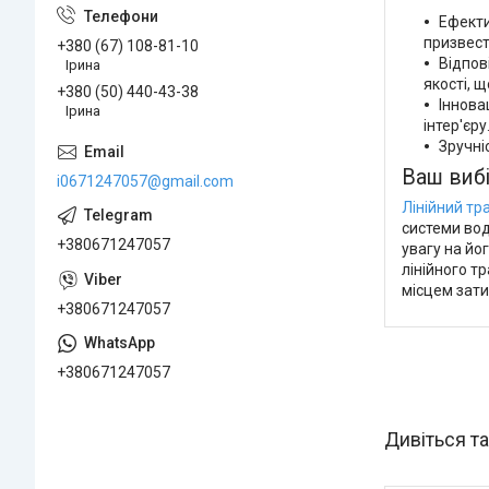
Ефекти
призвест
+380 (67) 108-81-10
Відпов
Ірина
якості, 
+380 (50) 440-43-38
Іннова
Ірина
інтер'єру
Зручні
Ваш вибір
i0671247057@gmail.com
Лінійний тр
системи вод
+380671247057
увагу на йо
лінійного т
місцем зати
+380671247057
+380671247057