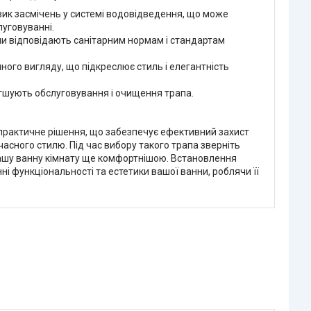
зик засмічень у системі водовідведення, що може
луговуванні.
ми відповідають санітарним нормам і стандартам
чного вигляду, що підкреслює стиль і елегантність
легшують обслуговування і очищення трапа.
 практичне рішення, що забезпечує ефективний захист
учасного стилю. Під час вибору такого трапа зверніть
и вашу ванну кімнату ще комфортнішою. Встановлення
і функціональності та естетики вашої ванни, роблячи її