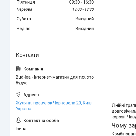
Пʼятниця
09:30
16:30
13:00
13:30
Субота
Вихідний
Неділя
Вихідний
Bud-lea - Інтернет-магазин для тих, хто
будує
Жуляни, провулок Чорновола 20, Київ,
Лінійні тра
Україна
довговічним
корозії. Ча
Чому ва
Ірина
Комбіновани