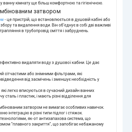
у ванну кімнату ще більш комфортною та гігієнічною.
омбінованим затвором
ом
- це пристрій, що встановлюється в душовій кабіні або
збору та видалення води. Він об'єднує в собі дві важливі
отрапляння в трубопровід сміття і забруднень.
 ефективно видаляти воду з душової кабіни. Це дає
й сітчастими або знімними фільтрами, які
відведення від засмічень і зменшує необхідність у
, які легко вписуються в сучасний дизайн ванних
 сталь і пластик, і мають різні відділення для
мбінованим затвором не вимагає особливих навичок.
 інтеграцію в різні типи підлог і стяжок.
и технологіями, як-от антизапахова система, що
ізмом "плавного закриття", що запобігає небажаному