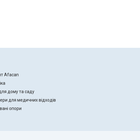
нт Afacan
іка
для дому та саду
ери для медичних відходів
вані опори