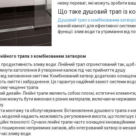
низку переваг, які можуть зробити ваш
Що таке душовий трап із к
Душовий трап з комбінованим затвор
ванній кімнаті для ефективної системи 
функції: злив води та утримання від п
інійного трапа з комбінованим затвором
 продуктивність зливу води: Лінійний трап спроектований так, щоб
икнути затоплення й утворення калюж під час прийняття душу.
 від заповнення сміттям: Комбінований затвор додатково оснащени
ть сміття і забруднення. Це гарантує надійний захист системи водо
ому чищенні трапа.
ий дизайн: Лінійні трапи являють собою плоскі, естетичні елементи
Вони можуть бути виконані з різних матеріалів, включаючи нержавіючу
у.
та монтажу та обслуговування: Встановлення душового трапа з ко
ь моделей надають можливість регулювання висоти, що полегшує їхню
ційні технології: Сучасні лінійні трапи часто оснащені інноваційним
є поширенню неприємних запахів, або інтегрований затвор із механ
 час зливу води.