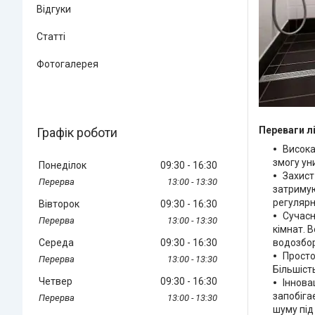
Відгуки
Статті
Фотогалерея
Переваги л
Графік роботи
Висока
змогу ун
Понеділок
09:30
16:30
Захист
13:00
13:30
затримую
регулярн
Вівторок
09:30
16:30
Сучасн
13:00
13:30
кімнат. 
Середа
09:30
16:30
водозбор
Просто
13:00
13:30
Більшіст
Четвер
09:30
16:30
Іннова
запобіга
13:00
13:30
шуму під