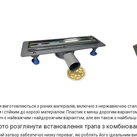
пи виготовляються з різних матеріалів, включно з нержавіючою ста
 і стійким до корозії матеріалом. Пластик є менш дорогим варіанто
вун є найважчим і найдорожчим варіантом, але він також є найбільш 
рто розглянути встановлення трапа з комбінов
й затвор забезпечує низку переваг, які роблять його ідеальним ви