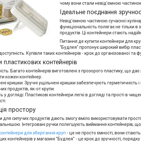
чому вони стали невід'ємною частиною 
Ідеальне поєднання зручнос
Невід'ємною частиною сучасної кулінар
функціональність полягає не тільки в з
продуктів. Ці контейнери стають надій
Питання де купити контейнери для кру
"Будлея" пропонує широкий вибір пласт
 доступність. Купівля таких контейнерів - крок до організованої та ф
и пластикових контейнерів
ість: Багато контейнерів виготовлені з прозорого пластику, що дає 
ти кожен контейнер.
ені кришки: Зручні ущільнені кришки забезпечують герметичність і
чих продуктів, як-от крупи.
ть у догляді: Пластикові контейнери легкі в догляді та прості в чищ
сті.
ція простору
 для сипучих продуктів дають змогу вміло використовувати прост
альнішою. Інтегровані ручки полегшують виймання контейнерів, що 
контейнери для зберігання круп
- це не просто ємності, вони стают
их контейнерів у магазині "Будлея" - це крок до зручності, порядку 