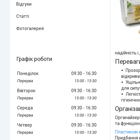
Відгуки
Статті
Фотогалерея
надійність і
Графік роботи
Переваг
Прозор
Понеділок
09:30
16:30
відкрива
13:00
13:30
Ущільн
для сипу
Вівторок
09:30
16:30
Легкіс
13:00
13:30
гігієнічно
Середа
09:30
16:30
Організа
13:00
13:30
Органайзери
та функціон
Четвер
09:30
16:30
Пластикові 
13:00
13:30
Придбання ц