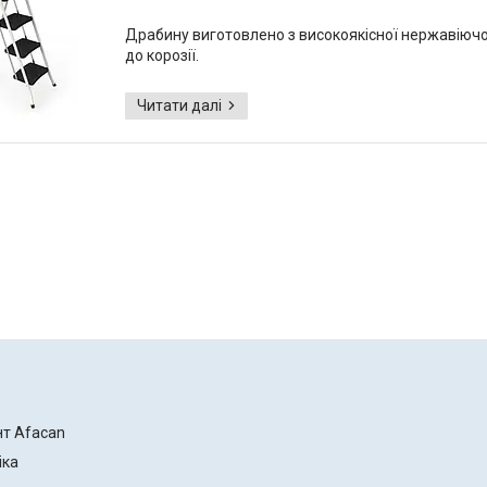
Драбину виготовлено з високоякісної нержавіючої с
до корозії.
нт Afacan
іка