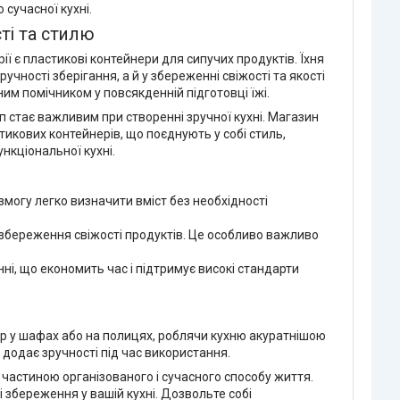
сучасної кухні.
ті та стилю
ії є пластикові контейнери для сипучих продуктів. Їхня
ручності зберігання, а й у збереженні свіжості та якості
ним помічником у повсякденній підготовці їжі.
п стає важливим при створенні зручної кухні. Магазин
икових контейнерів, що поєднують у собі стиль,
ункціональної кухні.
змогу легко визначити вміст без необхідності
 збереження свіжості продуктів. Це особливо важливо
енні, що економить час і підтримує високі стандарти
ір у шафах або на полицях, роблячи кухню акуратнішою
додає зручності під час використання.
ь частиною організованого і сучасного способу життя.
і збереження у вашій кухні. Дозвольте собі