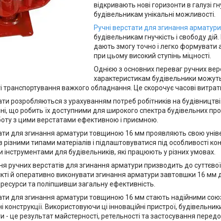
відкривають нові горизонти в галузі 
будівельникам унікальні можливості.
Ручні верстати для згинання арматур
будівельникам гнучкість і свободу дій.
дають змогу точно і легко формувати а
при цьому високий ступінь міцності.
Однією з основних переваг ручних верс
характеристикам будівельники можуть
і транспортування важкого обладнання. Це скорочує часові витрат
ати розробляються з урахуванням потреб робітників на будівництві
і, що робить їх доступними для широкого спектра будівельних проф
боту з цими верстатами ефективною і приємною.
ати для згинання арматури товщиною 16 мм проявляють свою універ
 різними типами матеріалів і підлаштовуватися під особливості кон
 інструментами для будівельників, які працюють у різних умовах.
я ручних верстатів для згинання арматури призводить до суттєвої е
єкті й оперативно виконувати згинання арматури завтовшки 16 мм
 ресурси та поліпшивши загальну ефективність.
ати для згинання арматури товщиною 16 мм стають надійними союз
ні конструкції. Використовуючи ці інноваційні пристрої, будівельн
ти - це результат майстерності, ретельності та застосування передо