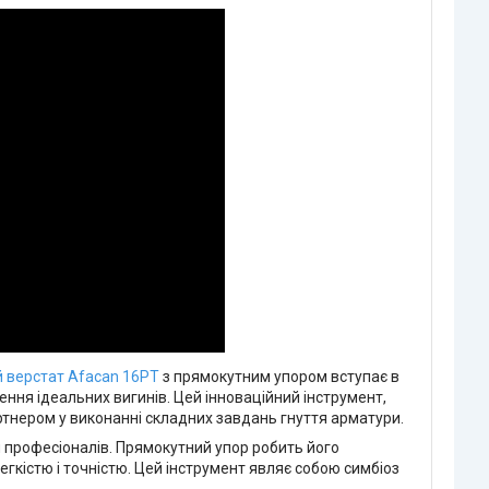
 верстат Afacan 16РТ
з прямокутним упором вступає в
ння ідеальних вигинів. Цей інноваційний інструмент,
ртнером у виконанні складних завдань гнуття арматури.
я професіоналів. Прямокутний упор робить його
легкістю і точністю. Цей інструмент являє собою симбіоз