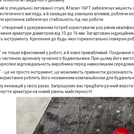
х технологій і видатного дизайну.
й зі спеціальної легованої сталі, Afacan 16РТ забезпечує міцність
естетичного вигляду, а й захищає від зовнішніх впливів, роблячи інс
я кріплення забезпечує стабільність під час роботи.
 створений з урахуванням потреб користувачів усіх рівнів кваліфік
инання арматури діаметром від 10 до 16 мм. Загартовані індукційни
ть інструменту. Кріплення до будь-якої горизонтальної поверхні ро
 не тільки ефективний у роботі, а й зовні привабливий. Поєднання 
 частиною арсеналу сучасного будівельника. При цьому його вигото
дкреслює відповідальність виробника перед навколишнім середов
 - це не просто інструмент, це можливість привнести досконалість у 
користання роблять його незамінним компаньйоном для будівельникі
лу інновацій у своїх руках. Запрошуємо вас придбати ручний верстат
гнуття арматури на новий рівень майстерності!