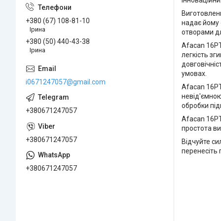
інноваційни
Виготовлени
+380 (67) 108-81-10
надає йому 
Ірина
отворами дл
+380 (50) 440-43-38
Afacan 16РТ
Ірина
легкість зг
довговічніс
умовах.
i0671247057@gmail.com
Afacan 16РТ
невід'ємною
обробки пі
+380671247057
Afacan 16РТ
простота ви
+380671247057
Відчуйте си
перенесіть 
+380671247057