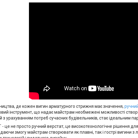
івництва, де кожен вигин арматурного стрижня має значення,
ручний
овий інструмент, що надає майстрам необмежені можливості створе
 з урахуванням потреб сучасних будівельників, стає ідеальним па
 - це не просто ручний верстат, це високотехнологічне рішення дл
 даючи змогу майстрам створювати як плавні, так і гострі вигини з 