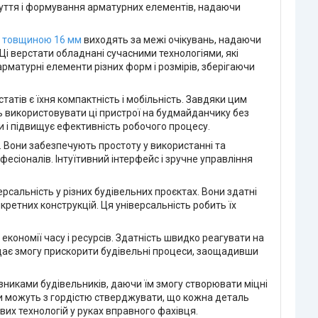
гнуття і формування арматурних елементів, надаючи
и товщиною 16 мм
виходять за межі очікувань, надаючи
 Ці верстати обладнані сучасними технологіями, які
рматурні елементи різних форм і розмірів, зберігаючи
татів є їхня компактність і мобільність. Завдяки цим
 використовувати ці пристрої на будмайданчику без
и і підвищує ефективність робочого процесу.
. Вони забезпечують простоту у використанні та
есіоналів. Інтуїтивний інтерфейс і зручне управління
сальність у різних будівельних проєктах. Вони здатні
кретних конструкцій. Ця універсальність робить їх
кономії часу і ресурсів. Здатність швидко реагувати на
 дає змогу прискорити будівельні процеси, заощадивши
никами будівельників, даючи їм змогу створювати міцні
ики можуть з гордістю стверджувати, що кожна деталь
вих технологій у руках вправного фахівця.