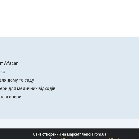
нт Afacan
іка
для дому та саду
ери для медичних відходів
вані опори
Сайт створений на маркетплейсі
Prom.ua