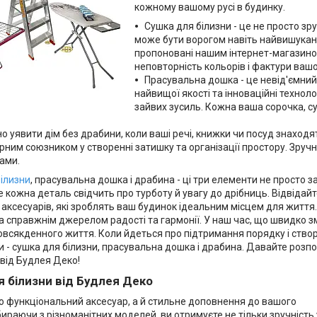
кожному вашому русі в будинку.
Сушка для білизни - це не просто зру
може бути ворогом навіть найвишукані
пропоновані нашим інтернет-магазино
неповторність кольорів і фактури вашо
Прасувальна дошка - це невід'ємний а
найвищої якості та інноваційні технол
зайвих зусиль. Кожна ваша сорочка, с
о уявити дім без драбини, коли ваші речі, книжки чи посуд знаходят
рним союзником у створенні затишку та організації простору. Зруч
ами.
ілизни
, прасувальна дошка і драбина - ці три елементи не просто
е кожна деталь свідчить про турботу й увагу до дрібниць. Відвідай
 аксесуарів, які зроблять ваш будинок ідеальним місцем для життя
а справжнім джерелом радості та гармонії. У наш час, що швидко з
всякденного життя. Коли йдеться про підтримання порядку і створ
 - сушка для білизни, прасувальна дошка і драбина. Давайте розпо
від Будлея Деко!
я білизни від Будлея Деко
о функціональний аксесуар, а й стильне доповнення до вашого
Обираючи з різноманітних моделей, ви отримуєте не тільки зручність 