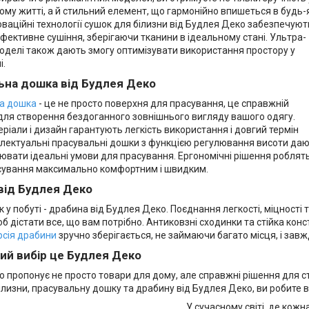
му житті, а й стильний елемент, що гармонійно впишеться в будь-
новаційні технології сушок для білизни від Будлея Деко забезпечуют
фективне сушіння, зберігаючи тканини в ідеальному стані. Ультра-
оделі також дають змогу оптимізувати використання простору у
і.
ьна дошка від Будлея Деко
а дошка
- це не просто поверхня для прасування, це справжній
для створення бездоганного зовнішнього вигляду вашого одягу.
еріали і дизайн гарантують легкість використання і довгий термін
електуальні прасувальні дошки з функцією регулювання висоти да
ювати ідеальні умови для прасування. Ергономічні рішення роблят
сування максимально комфортним і швидким.
від Будлея Деко
 у побуті - драбина від Будлея Деко. Поєднання легкості, міцності
б дістати все, що вам потрібно. Антиковзні сходинки та стійка кон
рсія драбини
зручно зберігається, не займаючи багато місця, і завжд
ий вибір це Будлея Деко
 пропонує не просто товари для дому, але справжні рішення для с
ілизни, прасувальну дошку та драбину від Будлея Деко, ви робите ви
У сучасному світі, де кожн