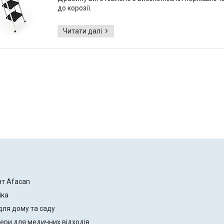
до корозії.
нт Afacan
іка
для дому та саду
ери для медичних відходів