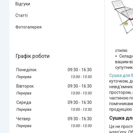
Відгуки
Статті
Фотогалерея
стилю.
Графік роботи
Складн
вашим ві
супутник
Понеділок
09:30
16:30
Сушка для б
13:00
13:30
куточком, д
Вівторок
09:30
16:30
невід'ємних
простором, 
13:00
13:30
частиною по
Середа
09:30
16:30
помічниками
продукцією 
13:00
13:30
Сушка дл
Четвер
09:30
16:30
13:00
13:30
Це не прост
інтер'єру. 