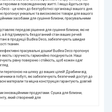
и героями в повсякденному житті. І якщо йдеться про
 Deco - це ключ до безтурботної організації вашого дня.
ні пропонує унікальні та високоякісні товари для вашого
ційними засобами для сушіння білизни, прасувальними
ставляє передові рішення для сушіння білизни, які не
, а й підтримують бездоганний стан ваших речей.
стані в продукції Budlea Deco, забезпечують швидке
ості тканин.
неефективні прасувальні дошки! Budlea Deco пропонує
е якість і зручність гармонійно поєднуються. Наші
чують рівну поверхню і стійкість, щоб кожен одяг
гляд.
ти перепоною на шляху до ваших цілей! Драбини від
омічники в побуті, які забезпечують безпечний доступ до
часні матеріали та міцна конструкція гарантують довгий
ими інноваційними продуктами. Сушка для білизни,
нту, який створений для