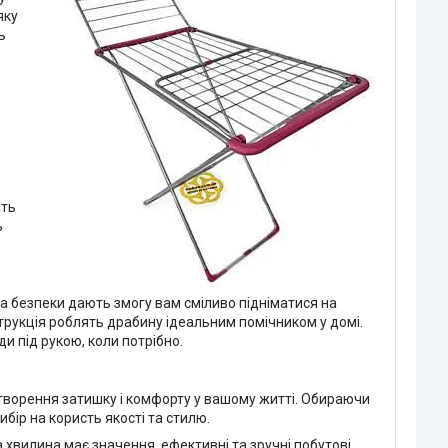
яку
ь
ють
ь
 та безпеки дають змогу вам сміливо підніматися на
струкція роблять драбину ідеальним помічником у домі.
и під рукою, коли потрібно.
творення затишку і комфорту у вашому житті. Обираючи
бір на користь якості та стилю.
а хвилина має значення, ефективні та зручні побутові