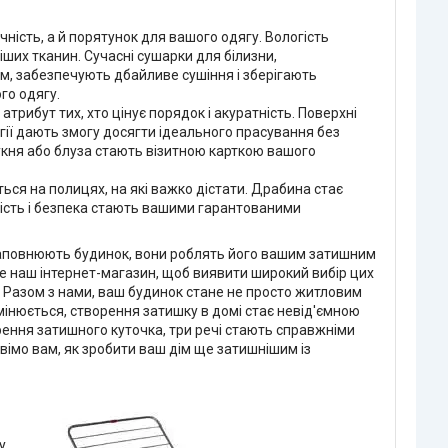
чність, а й порятунок для вашого одягу. Вологість
ших тканин. Сучасні сушарки для білизни,
м, забезпечують дбайливе сушіння і зберігають
го одягу.
трибут тих, хто цінує порядок і акуратність. Поверхні
огії дають змогу досягти ідеального прасування без
укня або блуза стають візитною карткою вашого
ься на полицях, на які важко дістати. Драбина стає
ність і безпека стають вашими гарантованими
 заповнюють будинок, вони роблять його вашим затишним
те наш інтернет-магазин, щоб виявити широкий вибір цих
. Разом з нами, ваш будинок стане не просто житловим
мінюється, створення затишку в домі стає невід'ємною
ення затишного куточка, три речі стають справжніми
вімо вам, як зробити ваш дім ще затишнішим із
у