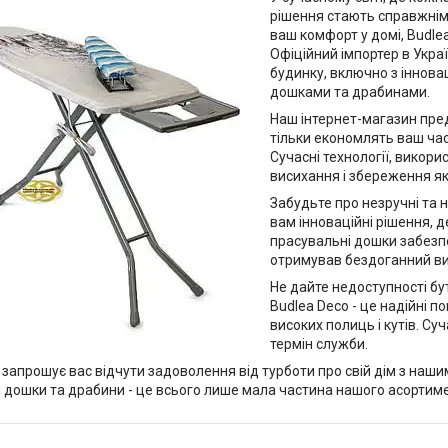
рішення стають справжнім
ваш комфорт у домі, Budlea
Офіційний імпортер в Украї
будинку, включно з іннова
дошками та драбинами.
Наш інтернет-магазин пред
тільки економлять ваш час
Сучасні технології, викори
висихання і збереження як
Забудьте про незручні та 
вам інноваційні рішення, д
прасувальні дошки забезпе
отримував бездоганний ви
Не дайте недоступності бу
Budlea Deco - це надійні п
високих полиць і кутів. Су
термін служби.
 запрошує вас відчути задоволення від турботи про свій дім з наш
 дошки та драбини - це всього лише мала частина нашого асортиме