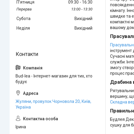
Пʼятниця
09:30
16:30
повсякденно
13:00
13:30
кімнату. Ін
швидке та е
Субота
Вихідний
компактні м
вашому дом
Неділя
Вихідний
Прасувал
Прасувальн
інструмент 
Сучасні мат
служби. Інт
змогу створ
процес пра
Bud-lea - Інтернет-магазин для тих, хто
Драбина 
будує
Рятувальник
вершину, що
Жуляни, провулок Чорновола 20, Київ,
Складна ве
Україна
Правильн
Будлея Деко
сушку для б
Ірина