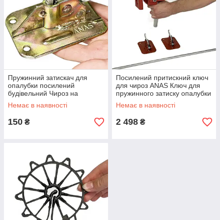
опалубки.
Залежно від конкретних вимог проекту та типу опалубки,
комплектуючі можуть змінюватись. Різні виробники та
постачальники можуть пропонувати різні компоненти та
системи опалубки, які можуть бути налаштовані для
конкретних потреб будівництва.
Пружинний затискач для
Посилений притискний ключ
опалубки посилений
для чироз ANAS Ключ для
будівельний Чироз на
пружинного затиску опалубки
арматуру сталевий ANAS
Пружинний затиск
Немає в наявності
Немає в наявності
150
2 498
₴
₴