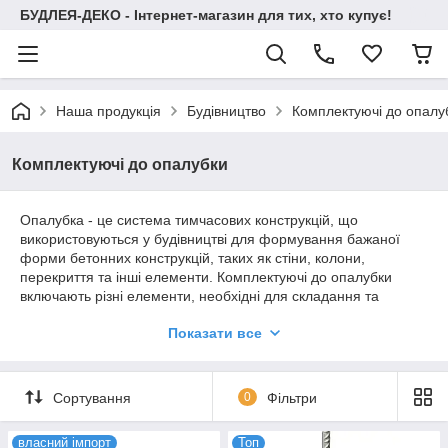
БУДЛЕЯ-ДЕКО - Інтернет-магазин для тих, хто купує!
Наша продукція
Будівництво
Комплектуючі до опалу
Комплектуючі до опалубки
Опалубка - це система тимчасових конструкцій, що
використовуються у будівництві для формування бажаної
форми бетонних конструкцій, таких як стіни, колони,
перекриття та інші елементи. Комплектуючі до опалубки
включають різні елементи, необхідні для складання та
встановлення опалубної системи. Ось деякі з основних
Показати все
компонентів, які можуть входити до комплектації опалубки:
1. Опалубні панелі: це пластикові, дерев'яні чи металеві
панелі, які з'єднуються разом, щоб створити бажану форму
Сортування
0
Фільтри
конструкції.
2. Стійки: металеві або дерев'яні вертикальні елементи, що
власний імпорт
Топ
встановлюються для підтримки опалубних панелей та