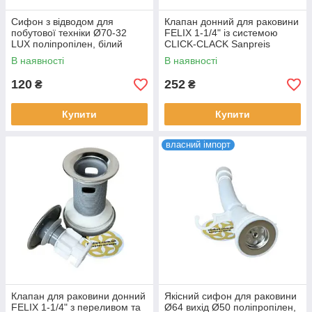
Сифон з відводом для
Клапан донний для раковини
побутової техніки Ø70-32
FELIX 1-1/4" із системою
LUX поліпропілен, білий
CLICK-CLACK Sanpreis
GUPLAST
В наявності
В наявності
120
252
₴
₴
Купити
Купити
власний імпорт
Клапан для раковини донний
Якісний сифон для раковини
FELIX 1-1/4" з переливом та
Ø64 вихід Ø50 поліпропілен,