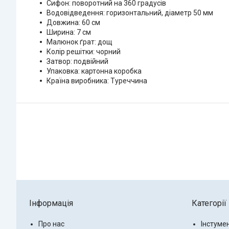
Сифон: поворотний на 360 градусів
Водовідведення: горизонтальний, діаметр 50 мм
Довжина: 60 см
Ширина: 7 см
Малюнок ґрат: дощ
Колір решітки: чорний
Затвор: подвійний
Упаковка: картонна коробка
Країна виробника: Туреччина
Інформація
Категорії
Про нас
Інстуме