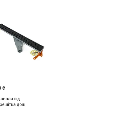
 ₴
анали під
 решітка дощ