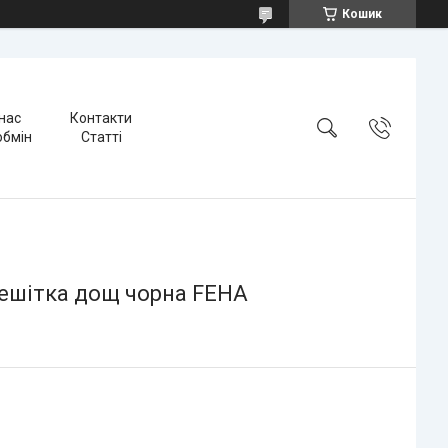
Кошик
нас
Контакти
обмін
Статті
решітка дощ чорна FEHA