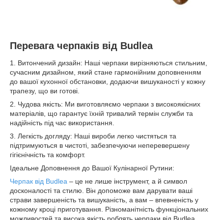
Перевага черпаків від Budlea
1. Витончений дизайн: Наші черпаки вирізняються стильним,
сучасним дизайном, який стане гармонійним доповненням
до вашої кухонної обстановки, додаючи вишуканості у кожну
трапезу, що ви готові.
2. Чудова якість: Ми виготовляємо черпаки з високоякісних
матеріалів, що гарантує їхній тривалий термін служби та
надійність під час використання.
3. Легкість догляду: Наші вироби легко чистяться та
підтримуються в чистоті, забезпечуючи неперевершену
гігієнічність та комфорт.
Ідеальне Доповнення до Вашої Кулінарної Рутини:
Черпак від Budlea
– це не лише інструмент, а й символ
досконалості та стилю. Він допоможе вам дарувати ваші
страви завершеність та вишуканість, а вам – впевненість у
кожному кроці приготування. Різноманітність функціональних
можливостей та висока якість роблять черпаки від Budlea