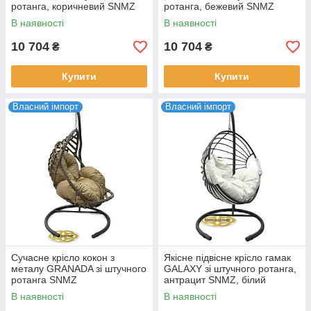
ротанга, коричневий SNMZ
ротанга, бежевий SNMZ
В наявності
В наявності
10 704
10 704
₴
₴
Купити
Купити
Власний імпорт
Власний імпорт
Сучасне крісло кокон з
Якісне підвісне крісло гамак
металу GRANADA зі штучного
GALAXY зі штучного ротанга,
ротанга SNMZ
антрацит SNMZ, білий
В наявності
В наявності