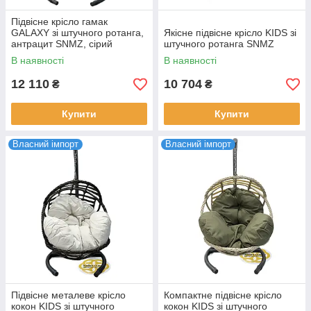
Підвісне крісло гамак
GALAXY зі штучного ротанга,
Якісне підвісне крісло KIDS зі
антрацит SNMZ, сірий
штучного ротанга SNMZ
В наявності
В наявності
12 110
10 704
₴
₴
Купити
Купити
Власний імпорт
Власний імпорт
Підвісне металеве крісло
Компактне підвісне крісло
кокон KIDS зі штучного
кокон KIDS зі штучного