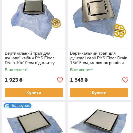
Вертикальний трап для
Вертикальний трап для
душової кабіни PYS Floor
душової серії PYS Floor Drain
Drain 10х10 см під плитку
15х15 см, малюнок решітки
Evimetal
лінія Evimetal
В наявності
В наявності
1 923
1 548
₴
₴
Купити
Купити
Подарунок