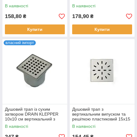
пластиковими ґратами
гідрозатвором та решіткою
В наявності
В наявності
SANPREIS
158,80
178,90
₴
₴
Купити
Купити
власний імпорт
Душовий трап із сухим
Душовий трап з
затвором DRAIN KLEPPER
вертикальним випуском та
10x10 см вертикальний з
решіткою пластиковий 15х15
решіткою квадратною NEO
см DN50 гідрозатвор
В наявності
В наявності
SANPREIS
SANPREIS
247
154,45
₴
₴