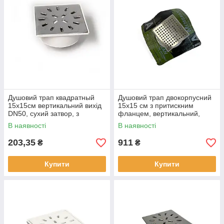
Душовий трап квадратный
Душовий трап двокорпусний
15х15см вертикальний вихід
15х15 см з притискним
DN50, сухий затвор, з
фланцем, вертикальний,
решіткою з нержавіючої сталі
решітка квадрат Sanpreis
В наявності
В наявності
SANPREIS
203,35
911
₴
₴
Купити
Купити