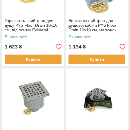
Горизонтальний трап для
Вертикальний трап для
душу PYS Floor Drain 10х10
душової кабіни PYS Floor
см, під плитку Evimetal
Drain 10х10 см, малюнок
решітки лінія Evimetal
В наявності
В наявності
1 623
1 134
₴
₴
Купити
Купити