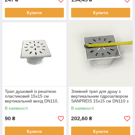
Купити
Купити
Трап душовий із решіткою
Зливний трап для душу з
пластиковий 15х15 см
вертикальним гідрозатвором
вертикальний вихід DN110,
SANPREIS 15х15 см DN110 з
сухий затвор SANPREIS
решіткою з нержавіючої сталі
В наявності
В наявності
90
202,60
₴
₴
Купити
Купити