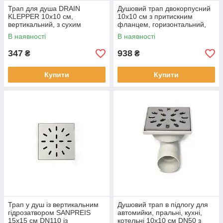
Трап для душа DRAIN
Душовий трап двокорпусний
KLEPPER 10x10 см,
10х10 см з притискним
вертикальний, з сухим
фланцем, горизонтальний,
затвором, грати квадратні
решітка квадрат Sanpreis
В наявності
В наявності
Sanpreis
347
938
₴
₴
Купити
Купити
Трап у душ із вертикальним
Душовий трап в підлогу для
гідрозатвором SANPREIS
автомийки, пральні, кухні,
15х15 см DN110 із
котельні 10х10 см DN50 з