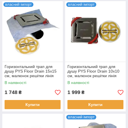
власний імпорт
власний імпорт
Горизонтальний трап для
Горизонтальний трап для
душу PYS Floor Drain 15х15
душу PYS Floor Drain 10х10
см, малюнок решітки лінія
см, малюнок решітки лінія
Evimetal
Evimetal
В наявності
В наявності
1 748
1 999
₴
₴
Купити
Купити
власний імпорт