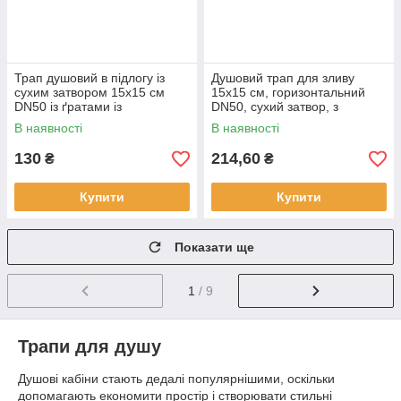
Трап душовий в підлогу із
Душовий трап для зливу
сухим затвором 15х15 см
15х15 см, горизонтальний
DN50 із ґратами із
DN50, сухий затвор, з
нержавіючої сталі AISI
решіткою з нержавіючої сталі
В наявності
В наявності
SANPREIS
Maxiflow
130
214,60
₴
₴
Купити
Купити
Показати ще
1
/ 9
Трапи для душу
Душові кабіни стають дедалі популярнішими, оскільки
допомагають економити простір і створювати стильні