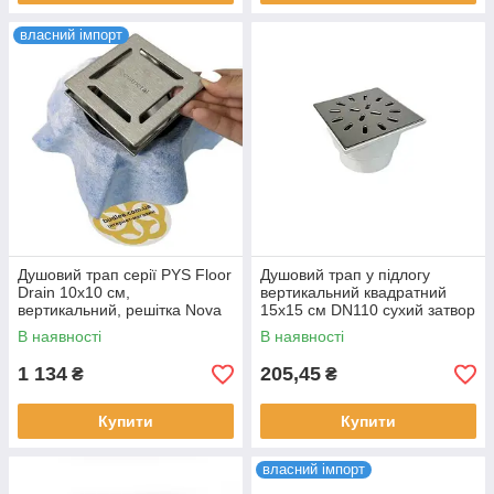
власний імпорт
Душовий трап серії PYS Floor
Душовий трап у підлогу
Drain 10х10 см,
вертикальний квадратний
вертикальний, решітка Nova
15х15 см DN110 сухий затвор
із ґратами із сталі SANPREIS
В наявності
В наявності
1 134
205,45
₴
₴
Купити
Купити
власний імпорт