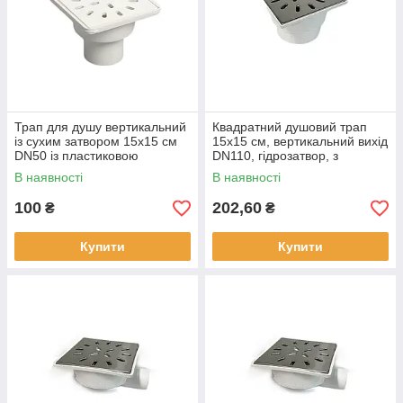
Трап для душу вертикальний
Квадратний душовий трап
із сухим затвором 15х15 см
15х15 см, вертикальний вихід
DN50 із пластиковою
DN110, гідрозатвор, з
решіткою SANPREIS
решіткою з нержавіючої сталі
В наявності
В наявності
Maxiflow
100
202,60
₴
₴
Купити
Купити