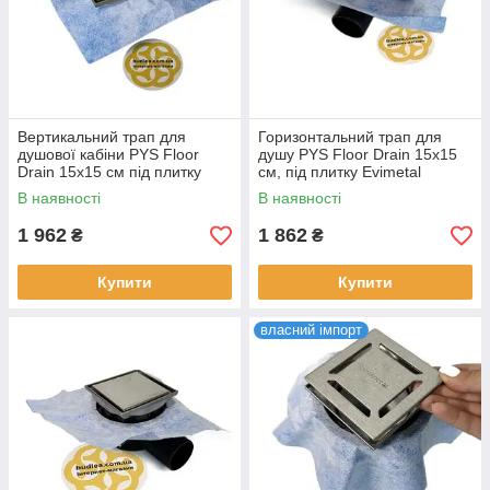
Вертикальний трап для
Горизонтальний трап для
душової кабіни PYS Floor
душу PYS Floor Drain 15х15
Drain 15х15 см під плитку
см, під плитку Evimetal
Evimetal
В наявності
В наявності
1 962
1 862
₴
₴
Купити
Купити
власний імпорт