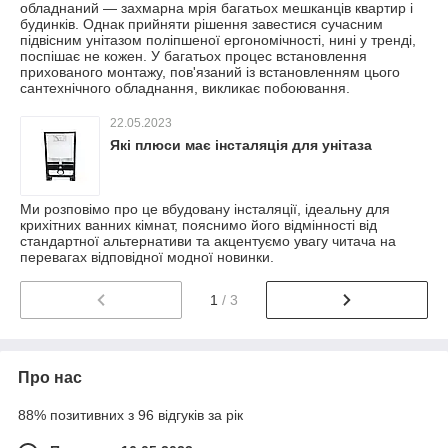
обладнаний — захмарна мрія багатьох мешканців квартир і
будинків. Однак прийняти рішення завестися сучасним
підвісним унітазом поліпшеної ергономічності, нині у тренді,
поспішає не кожен. У багатьох процес встановлення
прихованого монтажу, пов'язаний із встановленням цього
сантехнічного обладнання, викликає побоювання.
22.05.2023
Які плюси має інсталяція для унітаза
Ми розповімо про це вбудовану інсталяції, ідеальну для
крихітних ванних кімнат, пояснимо його відмінності від
стандартної альтернативи та акцентуємо увагу читача на
перевагах відповідної модної новинки.
1
/ 3
Про нас
88% позитивних з 96 відгуків за рік